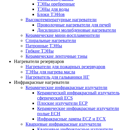
ТЭНы оребренные
ТЭНы для воды
Блоки ТЭНов
Высокотемпературные нагреватели
Проволочные нагреватели для печей
Дисилицид молибденовые нагреватели
Керамические мини-воспламенители
Спиральные нагреватели
Патронные ТЭНы
Гибкие ТЭНы
Керамические ленточные тэны
Нагреватели резервуаров
Нагреватели для пожарных резервуаров
ТЭНы для нагрева масла
Нагреватель для гальваники НГ
Инфракрасные нагреватели
Керамические инфракрасные излучатели
Керамический инфракрасный излучатель
сферический ECS
Плоские излучатели ECP
Керамические инфракрасные излучатели
полые ECH
Инфракрасные лампы ECZ и ECX
Кварцевые инфракрасные излучатели
Кварцевые инфракрасные излучатели