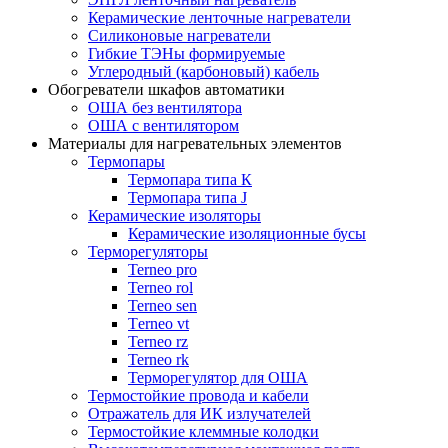
Керамические ленточные нагреватели
Силиконовые нагреватели
Гибкие ТЭНы формируемые
Углеродный (карбоновый) кабель
Обогреватели шкафов автоматики
ОША без вентилятора
ОША с вентилятором
Материалы для нагревательных элементов
Термопары
Термопара типа К
Термопара типа J
Керамические изоляторы
Керамические изоляционные бусы
Терморегуляторы
Terneo pro
Terneo rol
Terneo sen
Тerneo vt
Terneo rz
Terneo rk
Терморегулятор для ОША
Термостойкие провода и кабели
Отражатель для ИК излучателей
Термостойкие клеммные колодки