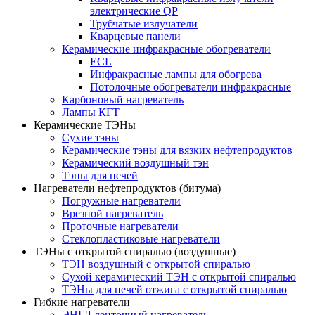
электрические QP
Трубчатые излучатели
Кварцевые панели
Керамические инфракрасные обогреватели
ECL
Инфракрасные лампы для обогрева
Потолочные обогреватели инфракрасные
Карбоновый нагреватель
Лампы КГТ
Керамические ТЭНы
Сухие тэны
Керамические тэны для вязких нефтепродуктов
Керамический воздушный тэн
Тэны для печей
Нагреватели нефтепродуктов (битума)
Погружные нагреватели
Врезной нагреватель
Проточные нагреватели
Стеклопластиковые нагреватели
ТЭНы с открытой спиралью (воздушные)
ТЭН воздушный с открытой спиралью
Сухой керамический ТЭН с открытой спиралью
ТЭНы для печей отжига с открытой спиралью
Гибкие нагреватели
ЭНГЛ ленточный нагреватель