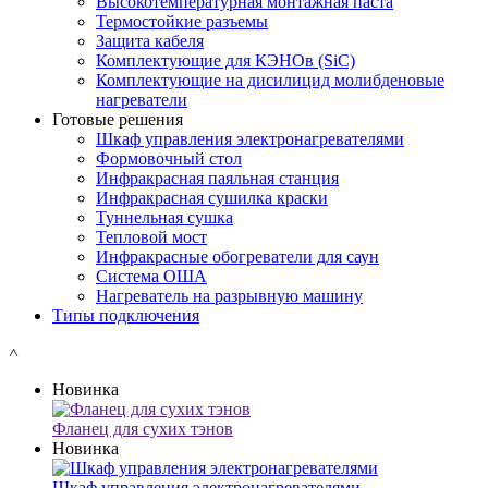
Высокотемпературная монтажная паста
Термостойкие разъемы
Защита кабеля
Комплектующие для КЭНОв (SiC)
Комплектующие на дисилицид молибденовые
нагреватели
Готовые решения
Шкаф управления электронагревателями
Формовочный стол
Инфракрасная паяльная станция
Инфракрасная сушилка краски
Туннельная сушка
Тепловой мост
Инфракрасные обогреватели для саун
Система ОША
Нагреватель на разрывную машину
Типы подключения
˄
Новинка
Фланец для сухих тэнов
Новинка
Шкаф управления электронагревателями