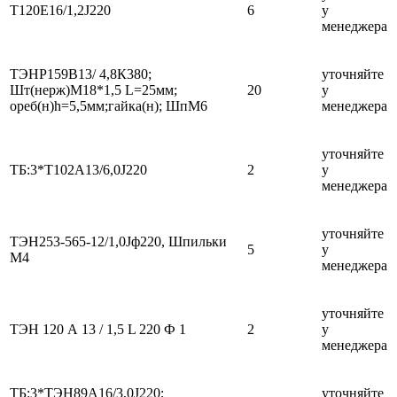
Т120Е16/1,2J220
6
у
менеджера
ТЭНР159В13/ 4,8К380;
уточняйте
Шт(нерж)М18*1,5 L=25мм;
20
у
ореб(н)h=5,5мм;гайка(н); ШпМ6
менеджера
уточняйте
ТБ:3*Т102А13/6,0J220
2
у
менеджера
уточняйте
ТЭН253-565-12/1,0Jф220, Шпильки
5
у
М4
менеджера
уточняйте
ТЭН 120 А 13 / 1,5 L 220 Ф 1
2
у
менеджера
ТБ:3*ТЭН89А16/3,0J220;
уточняйте