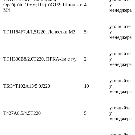
Ореб(н)h=10мм; Шт(н)G1/2; Шпильки
4
у
М4
менеджера
уточняйте
ТЭН184F7,4/1,5J220, Лепестки М3
5
у
менеджера
уточняйте
ТЭН330В8/2,0Т220, ПРКА-1м с т/у
2
у
менеджера
уточняйте
ТБ:3*Т102А13/5,0J220
10
у
менеджера
уточняйте
Т427А8,5/4,5Т220
5
у
менеджера
уточняйте