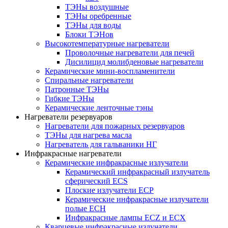
ТЭНы воздушные
ТЭНы оребренные
ТЭНы для воды
Блоки ТЭНов
Высокотемпературные нагреватели
Проволочные нагреватели для печей
Дисилицид молибденовые нагреватели
Керамические мини-воспламенители
Спиральные нагреватели
Патронные ТЭНы
Гибкие ТЭНы
Керамические ленточные тэны
Нагреватели резервуаров
Нагреватели для пожарных резервуаров
ТЭНы для нагрева масла
Нагреватель для гальваники НГ
Инфракрасные нагреватели
Керамические инфракрасные излучатели
Керамический инфракрасный излучатель
сферический ECS
Плоские излучатели ECP
Керамические инфракрасные излучатели
полые ECH
Инфракрасные лампы ECZ и ECX
Кварцевые инфракрасные излучатели