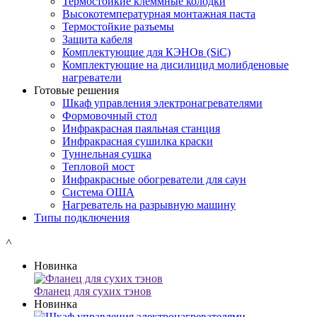
Термостойкие клеммные колодки
Высокотемпературная монтажная паста
Термостойкие разъемы
Защита кабеля
Комплектующие для КЭНОв (SiC)
Комплектующие на дисилицид молибденовые
нагреватели
Готовые решения
Шкаф управления электронагревателями
Формовочный стол
Инфракрасная паяльная станция
Инфракрасная сушилка краски
Туннельная сушка
Тепловой мост
Инфракрасные обогреватели для саун
Система ОША
Нагреватель на разрывную машину
Типы подключения
˄
Новинка
Фланец для сухих тэнов
Новинка