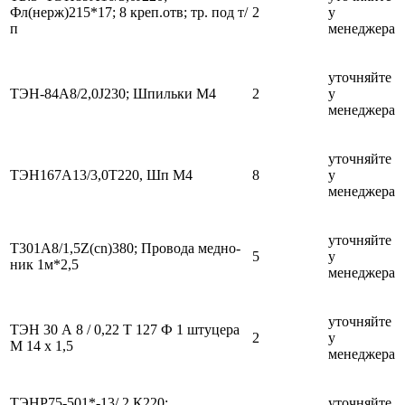
Фл(нерж)215*17; 8 креп.отв; тр. под т/
2
у
п
менеджера
уточняйте
ТЭН-84А8/2,0J230; Шпильки М4
2
у
менеджера
уточняйте
ТЭН167А13/3,0Т220, Шп М4
8
у
менеджера
уточняйте
Т301А8/1,5Z(cn)380; Провода медно-
5
у
ник 1м*2,5
менеджера
уточняйте
ТЭН 30 А 8 / 0,22 Т 127 Ф 1 штуцера
2
у
М 14 х 1,5
менеджера
ТЭНР75-501*-13/ 2 К220;
уточняйте