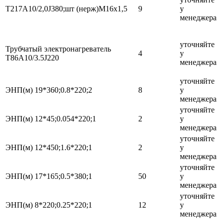
Т217А10/2,0J380;шт (нерж)М16х1,5
9
у
менеджера
уточняйте
Трубчатый электронагреватель
4
у
Т86А10/3.5J220
менеджера
уточняйте
ЭНП(м) 19*360;0.8*220;2
8
у
менеджера
уточняйте
ЭНП(м) 12*45;0.054*220;1
2
у
менеджера
уточняйте
ЭНП(м) 12*450;1.6*220;1
2
у
менеджера
уточняйте
ЭНП(м) 17*165;0.5*380;1
50
у
менеджера
уточняйте
ЭНП(м) 8*220;0.25*220;1
12
у
менеджера