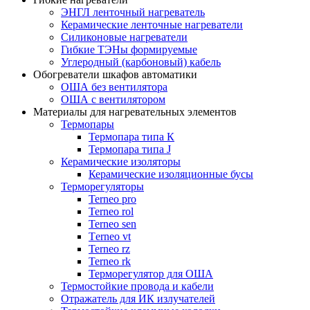
ЭНГЛ ленточный нагреватель
Керамические ленточные нагреватели
Силиконовые нагреватели
Гибкие ТЭНы формируемые
Углеродный (карбоновый) кабель
Обогреватели шкафов автоматики
ОША без вентилятора
ОША с вентилятором
Материалы для нагревательных элементов
Термопары
Термопара типа К
Термопара типа J
Керамические изоляторы
Керамические изоляционные бусы
Терморегуляторы
Terneo pro
Terneo rol
Terneo sen
Тerneo vt
Terneo rz
Terneo rk
Терморегулятор для ОША
Термостойкие провода и кабели
Отражатель для ИК излучателей