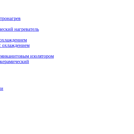
ктронагрев
еский нагреватель
 охлаждением
с охлаждением
 миканитовым изолятором
 керамический
ли