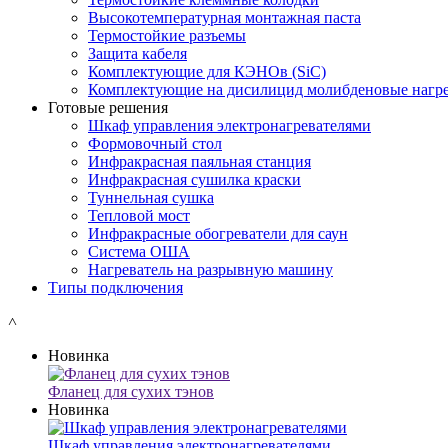
Высокотемпературная монтажная паста
Термостойкие разъемы
Защита кабеля
Комплектующие для КЭНОв (SiC)
Комплектующие на дисилицид молибденовые нагре
Готовые решения
Шкаф управления электронагревателями
Формовочный стол
Инфракрасная паяльная станция
Инфракрасная сушилка краски
Туннельная сушка
Тепловой мост
Инфракрасные обогреватели для саун
Система ОША
Нагреватель на разрывную машину
Типы подключения
˄
Новинка
Фланец для сухих тэнов
Новинка
Шкаф управления электронагревателями