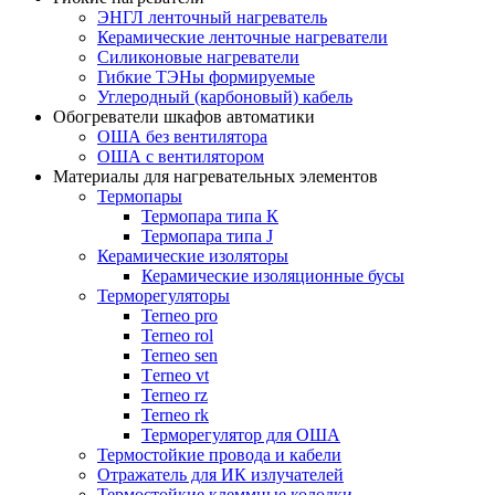
ЭНГЛ ленточный нагреватель
Керамические ленточные нагреватели
Силиконовые нагреватели
Гибкие ТЭНы формируемые
Углеродный (карбоновый) кабель
Обогреватели шкафов автоматики
ОША без вентилятора
ОША с вентилятором
Материалы для нагревательных элементов
Термопары
Термопара типа К
Термопара типа J
Керамические изоляторы
Керамические изоляционные бусы
Терморегуляторы
Terneo pro
Terneo rol
Terneo sen
Тerneo vt
Terneo rz
Terneo rk
Терморегулятор для ОША
Термостойкие провода и кабели
Отражатель для ИК излучателей
Термостойкие клеммные колодки