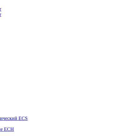
т
т
рический ECS
ые ECH