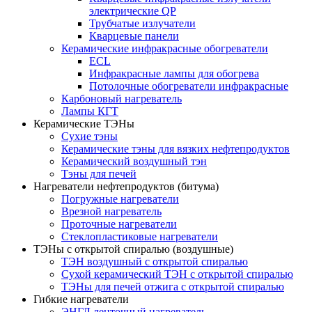
электрические QP
Трубчатые излучатели
Кварцевые панели
Керамические инфракрасные обогреватели
ECL
Инфракрасные лампы для обогрева
Потолочные обогреватели инфракрасные
Карбоновый нагреватель
Лампы КГТ
Керамические ТЭНы
Сухие тэны
Керамические тэны для вязких нефтепродуктов
Керамический воздушный тэн
Тэны для печей
Нагреватели нефтепродуктов (битума)
Погружные нагреватели
Врезной нагреватель
Проточные нагреватели
Стеклопластиковые нагреватели
ТЭНы с открытой спиралью (воздушные)
ТЭН воздушный с открытой спиралью
Сухой керамический ТЭН с открытой спиралью
ТЭНы для печей отжига с открытой спиралью
Гибкие нагреватели
ЭНГЛ ленточный нагреватель