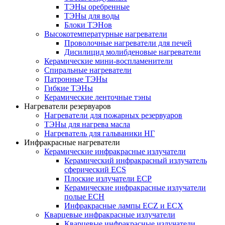
ТЭНы оребренные
ТЭНы для воды
Блоки ТЭНов
Высокотемпературные нагреватели
Проволочные нагреватели для печей
Дисилицид молибденовые нагреватели
Керамические мини-воспламенители
Спиральные нагреватели
Патронные ТЭНы
Гибкие ТЭНы
Керамические ленточные тэны
Нагреватели резервуаров
Нагреватели для пожарных резервуаров
ТЭНы для нагрева масла
Нагреватель для гальваники НГ
Инфракрасные нагреватели
Керамические инфракрасные излучатели
Керамический инфракрасный излучатель
сферический ECS
Плоские излучатели ECP
Керамические инфракрасные излучатели
полые ECH
Инфракрасные лампы ECZ и ECX
Кварцевые инфракрасные излучатели
Кварцевые инфракрасные излучатели