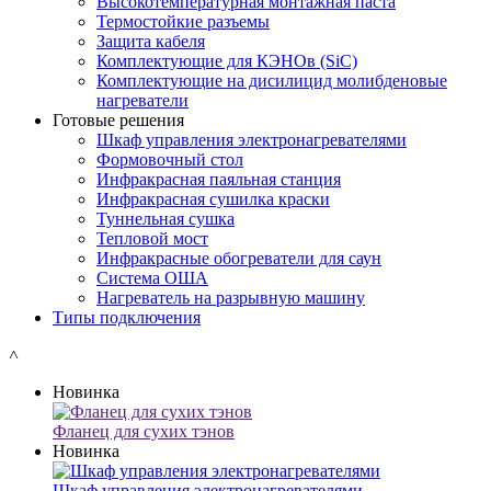
Высокотемпературная монтажная паста
Термостойкие разъемы
Защита кабеля
Комплектующие для КЭНОв (SiC)
Комплектующие на дисилицид молибденовые
нагреватели
Готовые решения
Шкаф управления электронагревателями
Формовочный стол
Инфракрасная паяльная станция
Инфракрасная сушилка краски
Туннельная сушка
Тепловой мост
Инфракрасные обогреватели для саун
Система ОША
Нагреватель на разрывную машину
Типы подключения
˄
Новинка
Фланец для сухих тэнов
Новинка
Шкаф управления электронагревателями