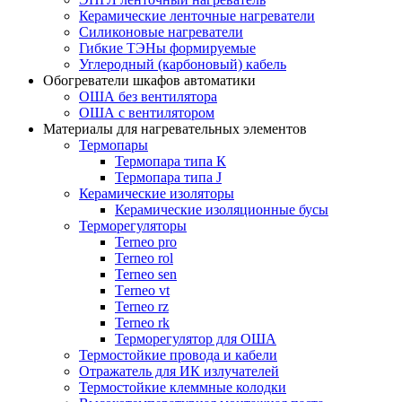
Керамические ленточные нагреватели
Силиконовые нагреватели
Гибкие ТЭНы формируемые
Углеродный (карбоновый) кабель
Обогреватели шкафов автоматики
ОША без вентилятора
ОША с вентилятором
Материалы для нагревательных элементов
Термопары
Термопара типа К
Термопара типа J
Керамические изоляторы
Керамические изоляционные бусы
Терморегуляторы
Terneo pro
Terneo rol
Terneo sen
Тerneo vt
Terneo rz
Terneo rk
Терморегулятор для ОША
Термостойкие провода и кабели
Отражатель для ИК излучателей
Термостойкие клеммные колодки