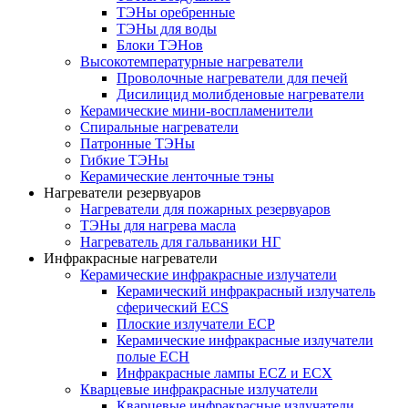
ТЭНы оребренные
ТЭНы для воды
Блоки ТЭНов
Высокотемпературные нагреватели
Проволочные нагреватели для печей
Дисилицид молибденовые нагреватели
Керамические мини-воспламенители
Спиральные нагреватели
Патронные ТЭНы
Гибкие ТЭНы
Керамические ленточные тэны
Нагреватели резервуаров
Нагреватели для пожарных резервуаров
ТЭНы для нагрева масла
Нагреватель для гальваники НГ
Инфракрасные нагреватели
Керамические инфракрасные излучатели
Керамический инфракрасный излучатель
сферический ECS
Плоские излучатели ECP
Керамические инфракрасные излучатели
полые ECH
Инфракрасные лампы ECZ и ECX
Кварцевые инфракрасные излучатели
Кварцевые инфракрасные излучатели