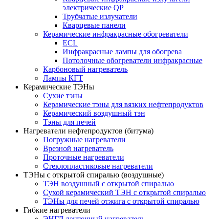
электрические QP
Трубчатые излучатели
Кварцевые панели
Керамические инфракрасные обогреватели
ECL
Инфракрасные лампы для обогрева
Потолочные обогреватели инфракрасные
Карбоновый нагреватель
Лампы КГТ
Керамические ТЭНы
Сухие тэны
Керамические тэны для вязких нефтепродуктов
Керамический воздушный тэн
Тэны для печей
Нагреватели нефтепродуктов (битума)
Погружные нагреватели
Врезной нагреватель
Проточные нагреватели
Стеклопластиковые нагреватели
ТЭНы с открытой спиралью (воздушные)
ТЭН воздушный с открытой спиралью
Сухой керамический ТЭН с открытой спиралью
ТЭНы для печей отжига с открытой спиралью
Гибкие нагреватели
ЭНГЛ ленточный нагреватель