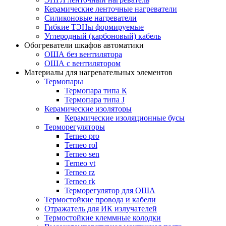
Керамические ленточные нагреватели
Силиконовые нагреватели
Гибкие ТЭНы формируемые
Углеродный (карбоновый) кабель
Обогреватели шкафов автоматики
ОША без вентилятора
ОША с вентилятором
Материалы для нагревательных элементов
Термопары
Термопара типа К
Термопара типа J
Керамические изоляторы
Керамические изоляционные бусы
Терморегуляторы
Terneo pro
Terneo rol
Terneo sen
Тerneo vt
Terneo rz
Terneo rk
Терморегулятор для ОША
Термостойкие провода и кабели
Отражатель для ИК излучателей
Термостойкие клеммные колодки