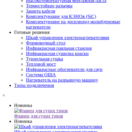
Высокотемпературная монтажная паста
Термостойкие разъемы
Защита кабеля
Комплектующие для КЭНОв (SiC)
Комплектующие на дисилицид молибденовые
нагреватели
Готовые решения
Шкаф управления электронагревателями
Формовочный стол
Инфракрасная паяльная станция
Инфракрасная сушилка краски
Туннельная сушка
Тепловой мост
Инфракрасные обогреватели для саун
Система ОША
Нагреватель на разрывную машину
Типы подключения
˄
Новинка
Фланец для сухих тэнов
Новинка
Шкаф управления электронагревателями