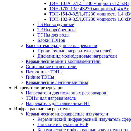
ТЭН-107А13/1,5Т230 мощность 1.5 кВт
ТЭН-170C13/0,4S230 мощность 0,4 кВт
ТЭН-154-9-8,5/1,4Т230 мощность 1.4 кВ
ТЭН-182-9-8,5/1,6Т230 мощность 1.6 кВ
ТЭНы воздушные
ТЭНы оребренные
ТЭНы для воды
Блоки ТЭНов
Высокотемпературные нагреватели
Проволочные нагреватели для печей
Дисилицид молибденовые нагреватели
Керамические мини-воспламенители
Спиральные нагреватели
Патронные ТЭНы
Гибкие ТЭНы
Керамические ленточные тэны
Нагреватели резервуаров
Нагреватели для пожарных резервуаров
ТЭНы для нагрева масла
Нагреватель для гальваники НГ
Инфракрасные нагреватели
Керамические инфракрасные излучатели
Керамический инфракрасный излучатель сфе
Плоские излучатели ECP
Керамические инфракрасные излучатели пол