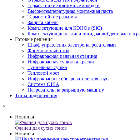
Термостойкие клеммные колодки
Высокотемпературная монтажная паста
Термостойкие разъемы
Защита кабеля
Комплектующие для КЭНОв (SiC)
Комплектующие на дисилицид молибденовые нагре
Готовые решения
Шкаф управления электронагревателями
Формовочный стол
Инфракрасная паяльная станция
Инфракрасная сушилка краски
Туннельная сушка
Тепловой мост
Инфракрасные обогреватели для саун
Система ОША
Нагреватель на разрывную машину
Типы подключения
˄
Новинка
Фланец для сухих тэнов
Новинка