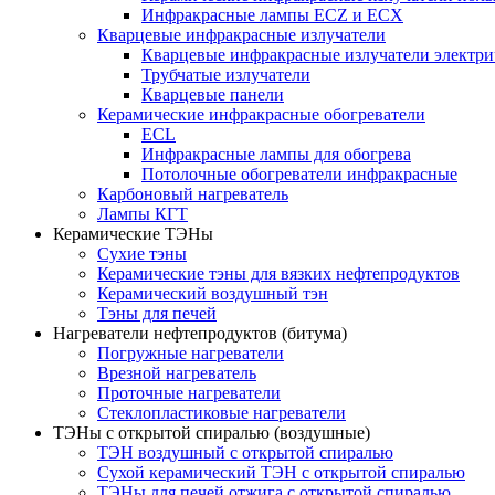
Инфракрасные лампы ECZ и ECX
Кварцевые инфракрасные излучатели
Кварцевые инфракрасные излучатели электри
Трубчатые излучатели
Кварцевые панели
Керамические инфракрасные обогреватели
ECL
Инфракрасные лампы для обогрева
Потолочные обогреватели инфракрасные
Карбоновый нагреватель
Лампы КГТ
Керамические ТЭНы
Сухие тэны
Керамические тэны для вязких нефтепродуктов
Керамический воздушный тэн
Тэны для печей
Нагреватели нефтепродуктов (битума)
Погружные нагреватели
Врезной нагреватель
Проточные нагреватели
Стеклопластиковые нагреватели
ТЭНы с открытой спиралью (воздушные)
ТЭН воздушный с открытой спиралью
Сухой керамический ТЭН с открытой спиралью
ТЭНы для печей отжига с открытой спиралью