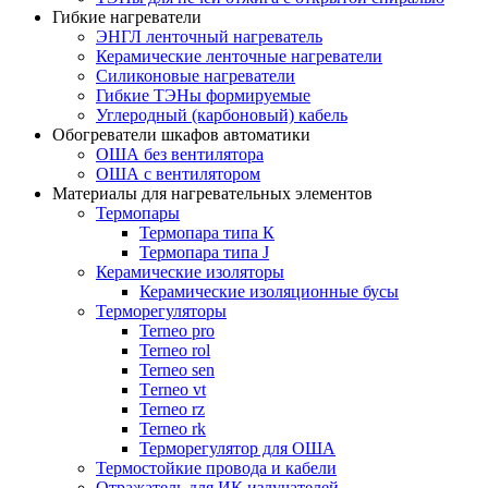
Гибкие нагреватели
ЭНГЛ ленточный нагреватель
Керамические ленточные нагреватели
Силиконовые нагреватели
Гибкие ТЭНы формируемые
Углеродный (карбоновый) кабель
Обогреватели шкафов автоматики
ОША без вентилятора
ОША с вентилятором
Материалы для нагревательных элементов
Термопары
Термопара типа К
Термопара типа J
Керамические изоляторы
Керамические изоляционные бусы
Терморегуляторы
Terneo pro
Terneo rol
Terneo sen
Тerneo vt
Terneo rz
Terneo rk
Терморегулятор для ОША
Термостойкие провода и кабели
Отражатель для ИК излучателей