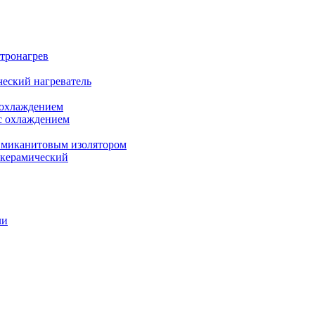
ктронагрев
еский нагреватель
 охлаждением
с охлаждением
 миканитовым изолятором
 керамический
ли