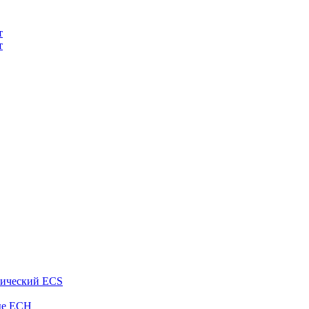
т
т
рический ECS
ые ECH