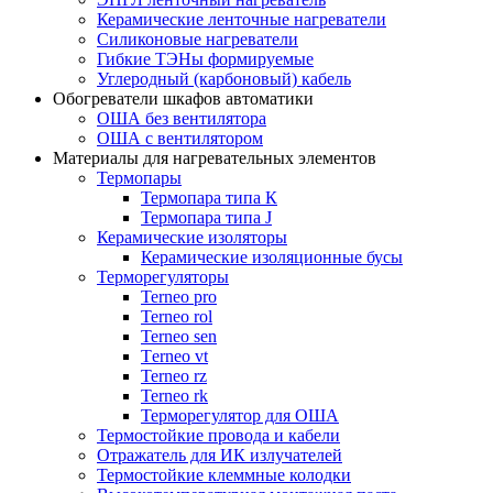
Керамические ленточные нагреватели
Силиконовые нагреватели
Гибкие ТЭНы формируемые
Углеродный (карбоновый) кабель
Обогреватели шкафов автоматики
ОША без вентилятора
ОША с вентилятором
Материалы для нагревательных элементов
Термопары
Термопара типа К
Термопара типа J
Керамические изоляторы
Керамические изоляционные бусы
Терморегуляторы
Terneo pro
Terneo rol
Terneo sen
Тerneo vt
Terneo rz
Terneo rk
Терморегулятор для ОША
Термостойкие провода и кабели
Отражатель для ИК излучателей
Термостойкие клеммные колодки