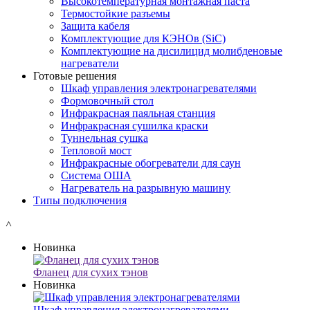
Высокотемпературная монтажная паста
Термостойкие разъемы
Защита кабеля
Комплектующие для КЭНОв (SiC)
Комплектующие на дисилицид молибденовые
нагреватели
Готовые решения
Шкаф управления электронагревателями
Формовочный стол
Инфракрасная паяльная станция
Инфракрасная сушилка краски
Туннельная сушка
Тепловой мост
Инфракрасные обогреватели для саун
Система ОША
Нагреватель на разрывную машину
Типы подключения
˄
Новинка
Фланец для сухих тэнов
Новинка
Шкаф управления электронагревателями