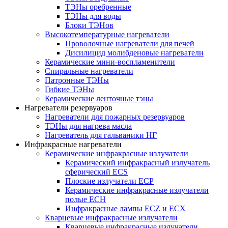
ТЭНы оребренные
ТЭНы для воды
Блоки ТЭНов
Высокотемпературные нагреватели
Проволочные нагреватели для печей
Дисилицид молибденовые нагреватели
Керамические мини-воспламенители
Спиральные нагреватели
Патронные ТЭНы
Гибкие ТЭНы
Керамические ленточные тэны
Нагреватели резервуаров
Нагреватели для пожарных резервуаров
ТЭНы для нагрева масла
Нагреватель для гальваники НГ
Инфракрасные нагреватели
Керамические инфракрасные излучатели
Керамический инфракрасный излучатель
сферический ECS
Плоские излучатели ECP
Керамические инфракрасные излучатели
полые ECH
Инфракрасные лампы ECZ и ECX
Кварцевые инфракрасные излучатели
Кварцевые инфракрасные излучатели