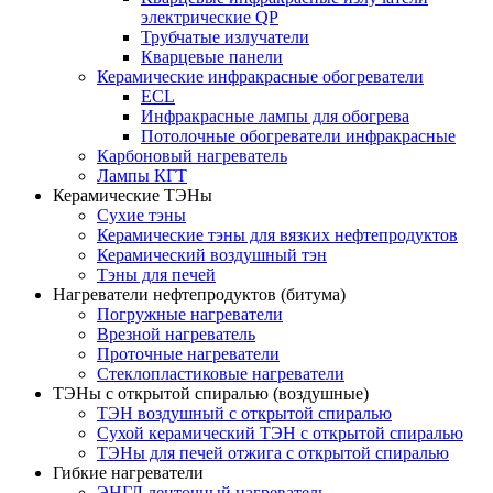
электрические QP
Трубчатые излучатели
Кварцевые панели
Керамические инфракрасные обогреватели
ECL
Инфракрасные лампы для обогрева
Потолочные обогреватели инфракрасные
Карбоновый нагреватель
Лампы КГТ
Керамические ТЭНы
Сухие тэны
Керамические тэны для вязких нефтепродуктов
Керамический воздушный тэн
Тэны для печей
Нагреватели нефтепродуктов (битума)
Погружные нагреватели
Врезной нагреватель
Проточные нагреватели
Стеклопластиковые нагреватели
ТЭНы с открытой спиралью (воздушные)
ТЭН воздушный с открытой спиралью
Сухой керамический ТЭН с открытой спиралью
ТЭНы для печей отжига с открытой спиралью
Гибкие нагреватели
ЭНГЛ ленточный нагреватель