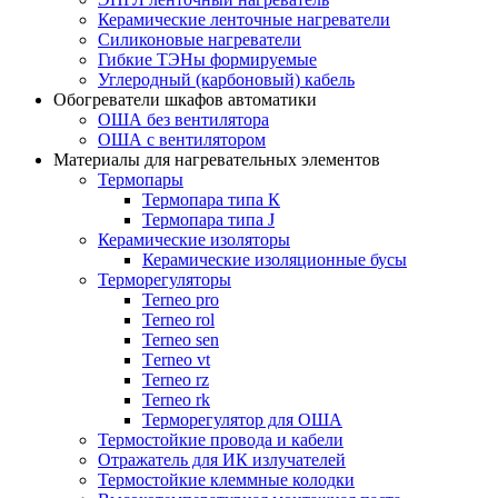
Керамические ленточные нагреватели
Силиконовые нагреватели
Гибкие ТЭНы формируемые
Углеродный (карбоновый) кабель
Обогреватели шкафов автоматики
ОША без вентилятора
ОША с вентилятором
Материалы для нагревательных элементов
Термопары
Термопара типа К
Термопара типа J
Керамические изоляторы
Керамические изоляционные бусы
Терморегуляторы
Terneo pro
Terneo rol
Terneo sen
Тerneo vt
Terneo rz
Terneo rk
Терморегулятор для ОША
Термостойкие провода и кабели
Отражатель для ИК излучателей
Термостойкие клеммные колодки