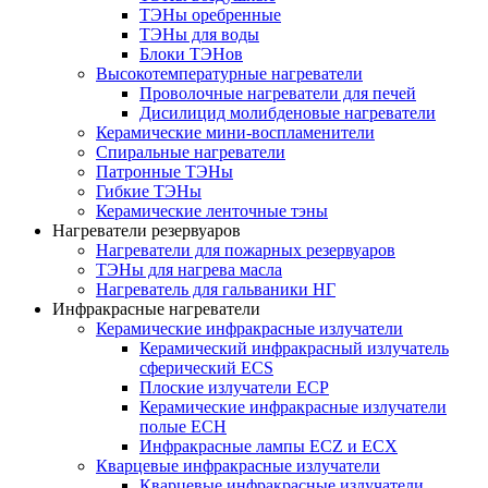
ТЭНы оребренные
ТЭНы для воды
Блоки ТЭНов
Высокотемпературные нагреватели
Проволочные нагреватели для печей
Дисилицид молибденовые нагреватели
Керамические мини-воспламенители
Спиральные нагреватели
Патронные ТЭНы
Гибкие ТЭНы
Керамические ленточные тэны
Нагреватели резервуаров
Нагреватели для пожарных резервуаров
ТЭНы для нагрева масла
Нагреватель для гальваники НГ
Инфракрасные нагреватели
Керамические инфракрасные излучатели
Керамический инфракрасный излучатель
сферический ECS
Плоские излучатели ECP
Керамические инфракрасные излучатели
полые ECH
Инфракрасные лампы ECZ и ECX
Кварцевые инфракрасные излучатели
Кварцевые инфракрасные излучатели