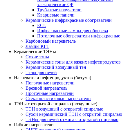
электрические QP
Трубчатые излучатели
Кварцевые панели
Керамические инфракрасные обогреватели
ECL
Инфракрасные лампы для обогрева
Потолочные обогреватели инфракрасные
Карбоновый нагреватель
Лампы КГТ
Керамические ТЭНы
Сухие тэны
Керамические тэны для вязких нефтепродуктов
Керамический воздушный тэн
Тэны для печей
Нагреватели нефтепродуктов (битума)
Погружные нагреватели
Врезной нагреватель
Проточные нагреватели
Стеклопластиковые нагреватели
ТЭНы с открытой спиралью (воздушные)
ТЭН воздушный с открытой спиралью
Сухой керамический ТЭН с открытой спиралью
ТЭНы для печей отжига с открытой спиралью
Гибкие нагреватели
ЭНГЛ ленточный нагреватель