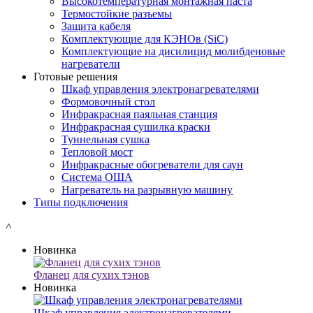
Высокотемпературная монтажная паста
Термостойкие разъемы
Защита кабеля
Комплектующие для КЭНОв (SiC)
Комплектующие на дисилицид молибденовые
нагреватели
Готовые решения
Шкаф управления электронагревателями
Формовочный стол
Инфракрасная паяльная станция
Инфракрасная сушилка краски
Туннельная сушка
Тепловой мост
Инфракрасные обогреватели для саун
Система ОША
Нагреватель на разрывную машину
Типы подключения
˄
Новинка
Фланец для сухих тэнов
Новинка
Шкаф управления электронагревателями