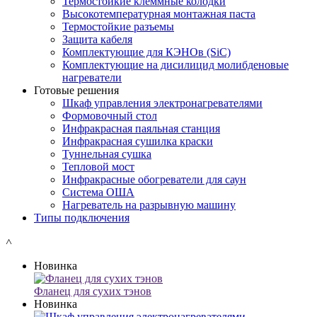
Термостойкие клеммные колодки
Высокотемпературная монтажная паста
Термостойкие разъемы
Защита кабеля
Комплектующие для КЭНОв (SiC)
Комплектующие на дисилицид молибденовые
нагреватели
Готовые решения
Шкаф управления электронагревателями
Формовочный стол
Инфракрасная паяльная станция
Инфракрасная сушилка краски
Туннельная сушка
Тепловой мост
Инфракрасные обогреватели для саун
Система ОША
Нагреватель на разрывную машину
Типы подключения
˄
Новинка
Фланец для сухих тэнов
Новинка