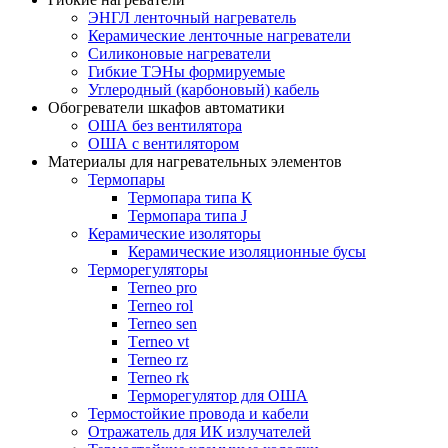
ЭНГЛ ленточный нагреватель
Керамические ленточные нагреватели
Силиконовые нагреватели
Гибкие ТЭНы формируемые
Углеродный (карбоновый) кабель
Обогреватели шкафов автоматики
ОША без вентилятора
ОША с вентилятором
Материалы для нагревательных элементов
Термопары
Термопара типа К
Термопара типа J
Керамические изоляторы
Керамические изоляционные бусы
Терморегуляторы
Terneo pro
Terneo rol
Terneo sen
Тerneo vt
Terneo rz
Terneo rk
Терморегулятор для ОША
Термостойкие провода и кабели
Отражатель для ИК излучателей