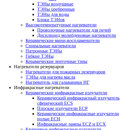
ТЭНы воздушные
ТЭНы оребренные
ТЭНы для воды
Блоки ТЭНов
Высокотемпературные нагреватели
Проволочные нагреватели для печей
Дисилицид молибденовые нагреватели
Керамические мини-воспламенители
Спиральные нагреватели
Патронные ТЭНы
Гибкие ТЭНы
Керамические ленточные тэны
Нагреватели резервуаров
Нагреватели для пожарных резервуаров
ТЭНы для нагрева масла
Нагреватель для гальваники НГ
Инфракрасные нагреватели
Керамические инфракрасные излучатели
Керамический инфракрасный излучатель
сферический ECS
Плоские излучатели ECP
Керамические инфракрасные излучатели
полые ECH
Инфракрасные лампы ECZ и ECX
Кварцевые инфракрасные излучатели