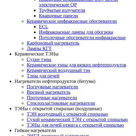
электрические QP
Трубчатые излучатели
Кварцевые панели
Керамические инфракрасные обогреватели
ECL
Инфракрасные лампы для обогрева
Потолочные обогреватели инфракрасные
Карбоновый нагреватель
Лампы КГТ
Керамические ТЭНы
Сухие тэны
Керамические тэны для вязких нефтепродуктов
Керамический воздушный тэн
Тэны для печей
Нагреватели нефтепродуктов (битума)
Погружные нагреватели
Врезной нагреватель
Проточные нагреватели
Стеклопластиковые нагреватели
ТЭНы с открытой спиралью (воздушные)
ТЭН воздушный с открытой спиралью
Сухой керамический ТЭН с открытой спиралью
ТЭНы для печей отжига с открытой спиралью
Гибкие нагреватели
ЭНГЛ ленточный нагреватель