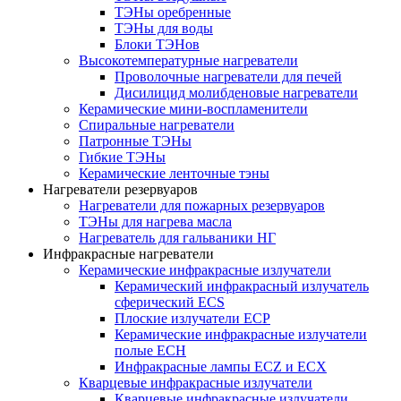
ТЭНы оребренные
ТЭНы для воды
Блоки ТЭНов
Высокотемпературные нагреватели
Проволочные нагреватели для печей
Дисилицид молибденовые нагреватели
Керамические мини-воспламенители
Спиральные нагреватели
Патронные ТЭНы
Гибкие ТЭНы
Керамические ленточные тэны
Нагреватели резервуаров
Нагреватели для пожарных резервуаров
ТЭНы для нагрева масла
Нагреватель для гальваники НГ
Инфракрасные нагреватели
Керамические инфракрасные излучатели
Керамический инфракрасный излучатель
сферический ECS
Плоские излучатели ECP
Керамические инфракрасные излучатели
полые ECH
Инфракрасные лампы ECZ и ECX
Кварцевые инфракрасные излучатели
Кварцевые инфракрасные излучатели