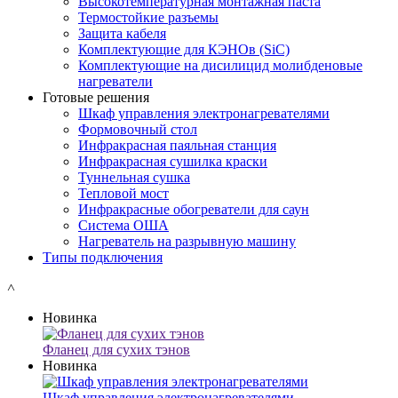
Высокотемпературная монтажная паста
Термостойкие разъемы
Защита кабеля
Комплектующие для КЭНОв (SiC)
Комплектующие на дисилицид молибденовые
нагреватели
Готовые решения
Шкаф управления электронагревателями
Формовочный стол
Инфракрасная паяльная станция
Инфракрасная сушилка краски
Туннельная сушка
Тепловой мост
Инфракрасные обогреватели для саун
Система ОША
Нагреватель на разрывную машину
Типы подключения
˄
Новинка
Фланец для сухих тэнов
Новинка
Шкаф управления электронагревателями