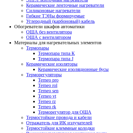
Керамические ленточные нагреватели
Силиконовые нагреватели
Гибкие ТЭНы формируемые
Углеродный (карбоновый) кабель
Обогреватели шкафов автоматики
ОША без вентилятора
ОША с вентилятором
Материалы для нагревательных элементов
Термопары
Термопара типа К
Термопара типа J
Керамические изоляторы
Керамические изоляционные бусы
Терморегуляторы
Terneo pro
Terneo rol
Terneo sen
Тerneo vt
Terneo rz
Terneo rk
Терморегулятор для ОША
Термостойкие провода и кабели
Отражатель для ИК излучателей
Термостойкие клеммные колодки