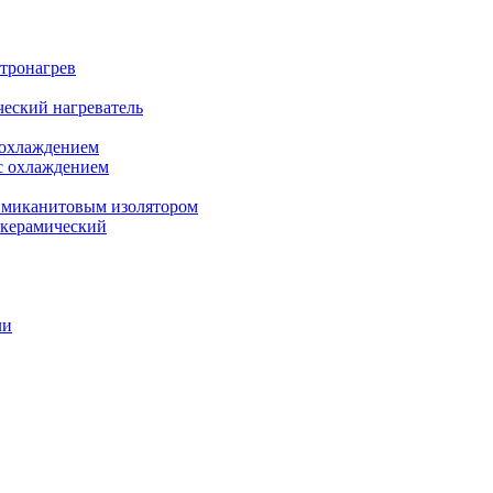
ктронагрев
еский нагреватель
 охлаждением
с охлаждением
 миканитовым изолятором
 керамический
ли