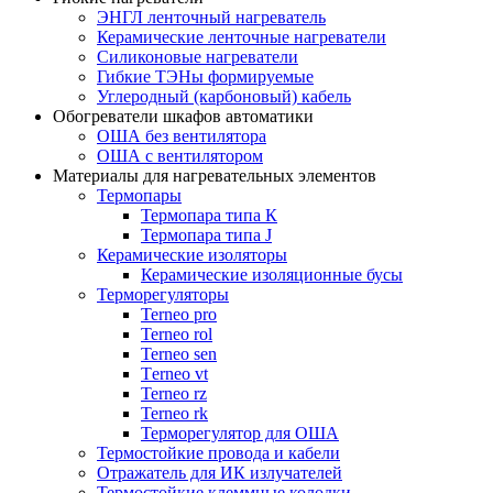
ЭНГЛ ленточный нагреватель
Керамические ленточные нагреватели
Силиконовые нагреватели
Гибкие ТЭНы формируемые
Углеродный (карбоновый) кабель
Обогреватели шкафов автоматики
ОША без вентилятора
ОША с вентилятором
Материалы для нагревательных элементов
Термопары
Термопара типа К
Термопара типа J
Керамические изоляторы
Керамические изоляционные бусы
Терморегуляторы
Terneo pro
Terneo rol
Terneo sen
Тerneo vt
Terneo rz
Terneo rk
Терморегулятор для ОША
Термостойкие провода и кабели
Отражатель для ИК излучателей
Термостойкие клеммные колодки