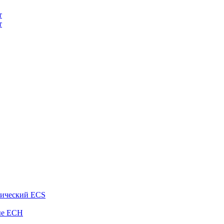
т
т
рический ECS
ые ECH