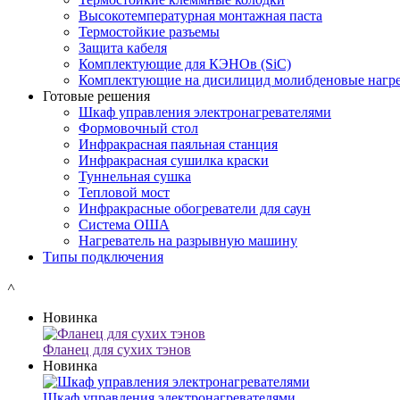
Высокотемпературная монтажная паста
Термостойкие разъемы
Защита кабеля
Комплектующие для КЭНОв (SiC)
Комплектующие на дисилицид молибденовые нагре
Готовые решения
Шкаф управления электронагревателями
Формовочный стол
Инфракрасная паяльная станция
Инфракрасная сушилка краски
Туннельная сушка
Тепловой мост
Инфракрасные обогреватели для саун
Система ОША
Нагреватель на разрывную машину
Типы подключения
˄
Новинка
Фланец для сухих тэнов
Новинка
Шкаф управления электронагревателями