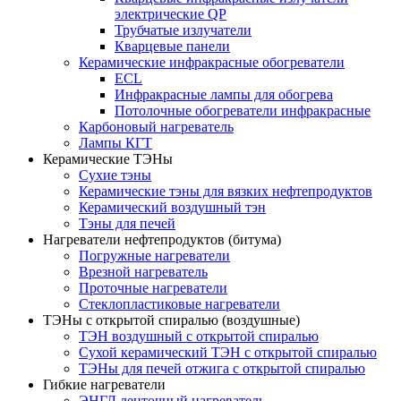
электрические QP
Трубчатые излучатели
Кварцевые панели
Керамические инфракрасные обогреватели
ECL
Инфракрасные лампы для обогрева
Потолочные обогреватели инфракрасные
Карбоновый нагреватель
Лампы КГТ
Керамические ТЭНы
Сухие тэны
Керамические тэны для вязких нефтепродуктов
Керамический воздушный тэн
Тэны для печей
Нагреватели нефтепродуктов (битума)
Погружные нагреватели
Врезной нагреватель
Проточные нагреватели
Стеклопластиковые нагреватели
ТЭНы с открытой спиралью (воздушные)
ТЭН воздушный с открытой спиралью
Сухой керамический ТЭН с открытой спиралью
ТЭНы для печей отжига с открытой спиралью
Гибкие нагреватели
ЭНГЛ ленточный нагреватель