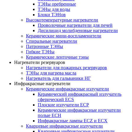
ТЭНы оребренные
ТЭНы для воды
Блоки ТЭНов
Высокотемпературные нагреватели
Проволочные нагреватели для печей
Дисилицид молибденовые нагреватели
Керамические мини-воспламенители
Спиральные нагреватели
Патронные ТЭНы
Гибкие ТЭНы
Керамические ленточные тэны
Нагреватели резервуаров
Нагреватели для пожарных резервуаров
ТЭНы для нагрева масла
Нагреватель для гальваники НГ
Инфракрасные нагреватели
Керамические инфракрасные излучатели
Керамический инфракрасный излучатель
сферический ECS
Плоские излучатели ECP
Керамические инфракрасные излучатели
полые ECH
Инфракрасные лампы ECZ и ECX
Кварцевые инфракрасные излучатели
Кварцевые инфракрасные излучатели