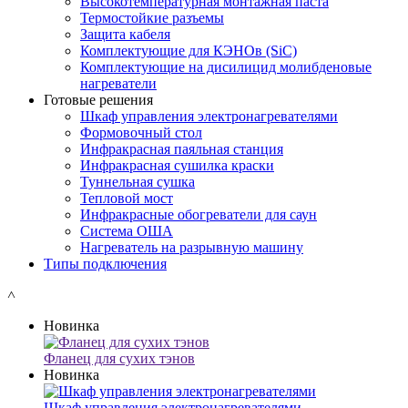
Высокотемпературная монтажная паста
Термостойкие разъемы
Защита кабеля
Комплектующие для КЭНОв (SiC)
Комплектующие на дисилицид молибденовые
нагреватели
Готовые решения
Шкаф управления электронагревателями
Формовочный стол
Инфракрасная паяльная станция
Инфракрасная сушилка краски
Туннельная сушка
Тепловой мост
Инфракрасные обогреватели для саун
Система ОША
Нагреватель на разрывную машину
Типы подключения
˄
Новинка
Фланец для сухих тэнов
Новинка
Шкаф управления электронагревателями