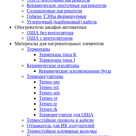
Керамические ленточные нагреватели
Силиконовые нагреватели
Гибкие ТЭНы формируемые
Углеродный (карбоновый) кабель
Обогреватели шкафов автоматики
ОША без вентилятора
ОША с вентилятором
Материалы для нагревательных элементов
Термопары
Термопара типа К
Термопара типа J
Керамические изоляторы
Керамические изоляционные бусы
Терморегуляторы
Terneo pro
Terneo rol
Terneo sen
Тerneo vt
Terneo rz
Terneo rk
Терморегулятор для ОША
Термостойкие провода и кабели
Отражатель для ИК излучателей
Термостойкие клеммные колодки