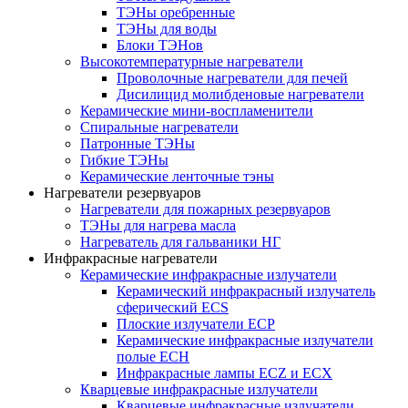
ТЭНы оребренные
ТЭНы для воды
Блоки ТЭНов
Высокотемпературные нагреватели
Проволочные нагреватели для печей
Дисилицид молибденовые нагреватели
Керамические мини-воспламенители
Спиральные нагреватели
Патронные ТЭНы
Гибкие ТЭНы
Керамические ленточные тэны
Нагреватели резервуаров
Нагреватели для пожарных резервуаров
ТЭНы для нагрева масла
Нагреватель для гальваники НГ
Инфракрасные нагреватели
Керамические инфракрасные излучатели
Керамический инфракрасный излучатель
сферический ECS
Плоские излучатели ECP
Керамические инфракрасные излучатели
полые ECH
Инфракрасные лампы ECZ и ECX
Кварцевые инфракрасные излучатели
Кварцевые инфракрасные излучатели