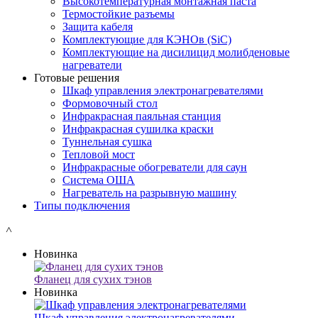
Высокотемпературная монтажная паста
Термостойкие разъемы
Защита кабеля
Комплектующие для КЭНОв (SiC)
Комплектующие на дисилицид молибденовые
нагреватели
Готовые решения
Шкаф управления электронагревателями
Формовочный стол
Инфракрасная паяльная станция
Инфракрасная сушилка краски
Туннельная сушка
Тепловой мост
Инфракрасные обогреватели для саун
Система ОША
Нагреватель на разрывную машину
Типы подключения
˄
Новинка
Фланец для сухих тэнов
Новинка
Шкаф управления электронагревателями