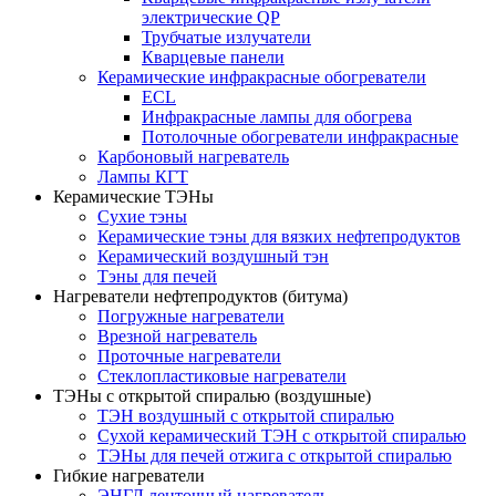
электрические QP
Трубчатые излучатели
Кварцевые панели
Керамические инфракрасные обогреватели
ECL
Инфракрасные лампы для обогрева
Потолочные обогреватели инфракрасные
Карбоновый нагреватель
Лампы КГТ
Керамические ТЭНы
Сухие тэны
Керамические тэны для вязких нефтепродуктов
Керамический воздушный тэн
Тэны для печей
Нагреватели нефтепродуктов (битума)
Погружные нагреватели
Врезной нагреватель
Проточные нагреватели
Стеклопластиковые нагреватели
ТЭНы с открытой спиралью (воздушные)
ТЭН воздушный с открытой спиралью
Сухой керамический ТЭН с открытой спиралью
ТЭНы для печей отжига с открытой спиралью
Гибкие нагреватели
ЭНГЛ ленточный нагреватель