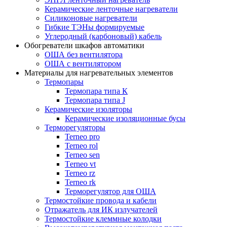
Керамические ленточные нагреватели
Силиконовые нагреватели
Гибкие ТЭНы формируемые
Углеродный (карбоновый) кабель
Обогреватели шкафов автоматики
ОША без вентилятора
ОША с вентилятором
Материалы для нагревательных элементов
Термопары
Термопара типа К
Термопара типа J
Керамические изоляторы
Керамические изоляционные бусы
Терморегуляторы
Terneo pro
Terneo rol
Terneo sen
Тerneo vt
Terneo rz
Terneo rk
Терморегулятор для ОША
Термостойкие провода и кабели
Отражатель для ИК излучателей
Термостойкие клеммные колодки