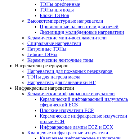
ТЭНы оребренные
ТЭНы для воды
Блоки ТЭНов
Высокотемпературные нагреватели
Проволочные нагреватели для печей
Дисилицид молибденовые нагреватели
Керамические мини-воспламенители
Спиральные нагреватели
Патронные ТЭНы
Гибкие ТЭНы
Керамические ленточные тэны
Нагреватели резервуаров
Нагреватели для пожарных резервуаров
ТЭНы для нагрева масла
Нагреватель для гальваники НГ
Инфракрасные нагреватели
Керамические инфракрасные излучатели
Керамический инфракрасный излучатель
сферический ECS
Плоские излучатели ECP
Керамические инфракрасные излучатели
полые ECH
Инфракрасные лампы ECZ и ECX
Кварцевые инфракрасные излучатели
Кварцевые инфракрасные излучатели