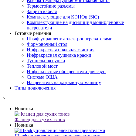
Высокотемпературная монтажная паста
Термостойкие разъемы
Защита кабеля
Комплектующие для КЭНОв (SiC)
Комплектующие на дисилицид молибденовые
нагреватели
Готовые решения
Шкаф управления электронагревателями
Формовочный стол
Инфракрасная паяльная станция
Инфракрасная сушилка краски
Туннельная сушка
Тепловой мост
Инфракрасные обогреватели для саун
Система ОША
Нагреватель на разрывную машину
Типы подключения
˄
Новинка
Фланец для сухих тэнов
Новинка
Шкаф управления электронагревателями