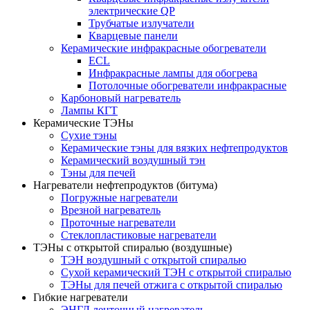
электрические QP
Трубчатые излучатели
Кварцевые панели
Керамические инфракрасные обогреватели
ECL
Инфракрасные лампы для обогрева
Потолочные обогреватели инфракрасные
Карбоновый нагреватель
Лампы КГТ
Керамические ТЭНы
Сухие тэны
Керамические тэны для вязких нефтепродуктов
Керамический воздушный тэн
Тэны для печей
Нагреватели нефтепродуктов (битума)
Погружные нагреватели
Врезной нагреватель
Проточные нагреватели
Стеклопластиковые нагреватели
ТЭНы с открытой спиралью (воздушные)
ТЭН воздушный с открытой спиралью
Сухой керамический ТЭН с открытой спиралью
ТЭНы для печей отжига с открытой спиралью
Гибкие нагреватели
ЭНГЛ ленточный нагреватель