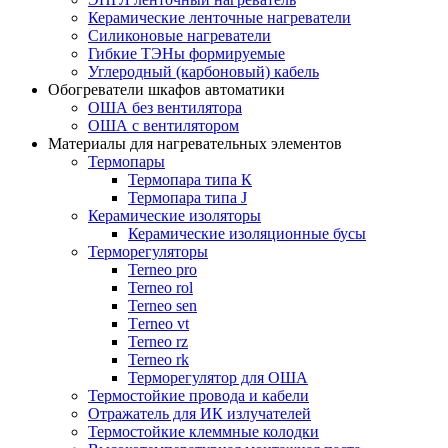
Керамические ленточные нагреватели
Силиконовые нагреватели
Гибкие ТЭНы формируемые
Углеродный (карбоновый) кабель
Обогреватели шкафов автоматики
ОША без вентилятора
ОША с вентилятором
Материалы для нагревательных элементов
Термопары
Термопара типа К
Термопара типа J
Керамические изоляторы
Керамические изоляционные бусы
Терморегуляторы
Terneo pro
Terneo rol
Terneo sen
Тerneo vt
Terneo rz
Terneo rk
Терморегулятор для ОША
Термостойкие провода и кабели
Отражатель для ИК излучателей
Термостойкие клеммные колодки