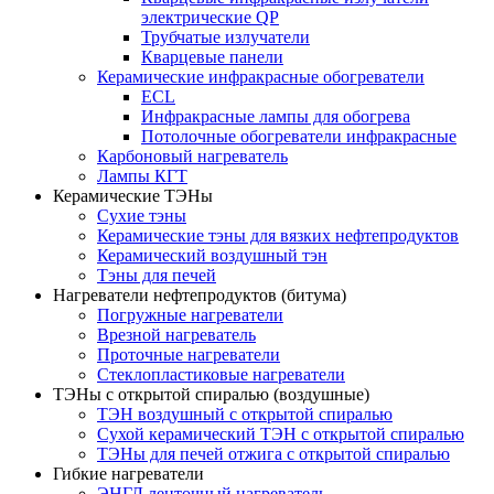
электрические QP
Трубчатые излучатели
Кварцевые панели
Керамические инфракрасные обогреватели
ECL
Инфракрасные лампы для обогрева
Потолочные обогреватели инфракрасные
Карбоновый нагреватель
Лампы КГТ
Керамические ТЭНы
Сухие тэны
Керамические тэны для вязких нефтепродуктов
Керамический воздушный тэн
Тэны для печей
Нагреватели нефтепродуктов (битума)
Погружные нагреватели
Врезной нагреватель
Проточные нагреватели
Стеклопластиковые нагреватели
ТЭНы с открытой спиралью (воздушные)
ТЭН воздушный с открытой спиралью
Сухой керамический ТЭН с открытой спиралью
ТЭНы для печей отжига с открытой спиралью
Гибкие нагреватели
ЭНГЛ ленточный нагреватель