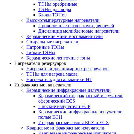
ТЭНы оребренные
ТЭНы для воды
Блоки ТЭНов
Высокотемпературные нагреватели
Проволочные нагреватели для печей
Дисилицид молибденовые нагреватели
Керамические мини-воспламенители
Спиральные нагреватели
Патронные ТЭНы
Гибкие ТЭНы
Керамические ленточные тэны
Нагреватели резервуаров
Нагреватели для пожарных резервуаров
ТЭНы для нагрева масла
Нагреватель для гальваники НГ
Инфракрасные нагреватели
Керамические инфракрасные излучатели
Керамический инфракрасный излучатель
сферический ECS
Плоские излучатели ECP
Керамические инфракрасные излучатели
полые ECH
Инфракрасные лампы ECZ и ECX
Кварцевые инфракрасные излучатели
Кварцевые инфракрасные излучатели