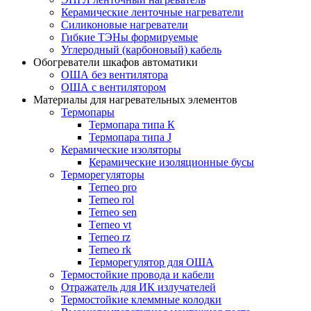
Керамические ленточные нагреватели
Силиконовые нагреватели
Гибкие ТЭНы формируемые
Углеродный (карбоновый) кабель
Обогреватели шкафов автоматики
ОША без вентилятора
ОША с вентилятором
Материалы для нагревательных элементов
Термопары
Термопара типа К
Термопара типа J
Керамические изоляторы
Керамические изоляционные бусы
Терморегуляторы
Terneo pro
Terneo rol
Terneo sen
Тerneo vt
Terneo rz
Terneo rk
Терморегулятор для ОША
Термостойкие провода и кабели
Отражатель для ИК излучателей
Термостойкие клеммные колодки