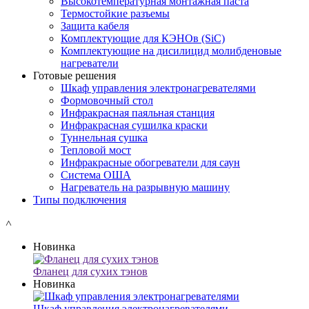
Высокотемпературная монтажная паста
Термостойкие разъемы
Защита кабеля
Комплектующие для КЭНОв (SiC)
Комплектующие на дисилицид молибденовые
нагреватели
Готовые решения
Шкаф управления электронагревателями
Формовочный стол
Инфракрасная паяльная станция
Инфракрасная сушилка краски
Туннельная сушка
Тепловой мост
Инфракрасные обогреватели для саун
Система ОША
Нагреватель на разрывную машину
Типы подключения
˄
Новинка
Фланец для сухих тэнов
Новинка
Шкаф управления электронагревателями