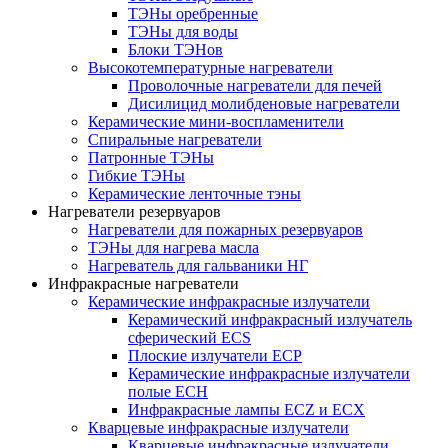
ТЭНы оребренные
ТЭНы для воды
Блоки ТЭНов
Высокотемпературные нагреватели
Проволочные нагреватели для печей
Дисилицид молибденовые нагреватели
Керамические мини-воспламенители
Спиральные нагреватели
Патронные ТЭНы
Гибкие ТЭНы
Керамические ленточные тэны
Нагреватели резервуаров
Нагреватели для пожарных резервуаров
ТЭНы для нагрева масла
Нагреватель для гальваники НГ
Инфракрасные нагреватели
Керамические инфракрасные излучатели
Керамический инфракрасный излучатель
сферический ECS
Плоские излучатели ECP
Керамические инфракрасные излучатели
полые ECH
Инфракрасные лампы ECZ и ECX
Кварцевые инфракрасные излучатели
Кварцевые инфракрасные излучатели