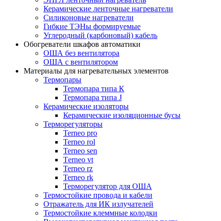
Керамические ленточные нагреватели
Силиконовые нагреватели
Гибкие ТЭНы формируемые
Углеродный (карбоновый) кабель
Обогреватели шкафов автоматики
ОША без вентилятора
ОША с вентилятором
Материалы для нагревательных элементов
Термопары
Термопара типа К
Термопара типа J
Керамические изоляторы
Керамические изоляционные бусы
Терморегуляторы
Terneo pro
Terneo rol
Terneo sen
Тerneo vt
Terneo rz
Terneo rk
Терморегулятор для ОША
Термостойкие провода и кабели
Отражатель для ИК излучателей
Термостойкие клеммные колодки