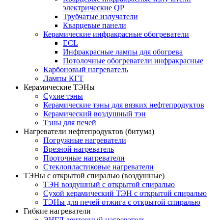
электрические QP
Трубчатые излучатели
Кварцевые панели
Керамические инфракрасные обогреватели
ECL
Инфракрасные лампы для обогрева
Потолочные обогреватели инфракрасные
Карбоновый нагреватель
Лампы КГТ
Керамические ТЭНы
Сухие тэны
Керамические тэны для вязких нефтепродуктов
Керамический воздушный тэн
Тэны для печей
Нагреватели нефтепродуктов (битума)
Погружные нагреватели
Врезной нагреватель
Проточные нагреватели
Стеклопластиковые нагреватели
ТЭНы с открытой спиралью (воздушные)
ТЭН воздушный с открытой спиралью
Сухой керамический ТЭН с открытой спиралью
ТЭНы для печей отжига с открытой спиралью
Гибкие нагреватели
ЭНГЛ ленточный нагреватель