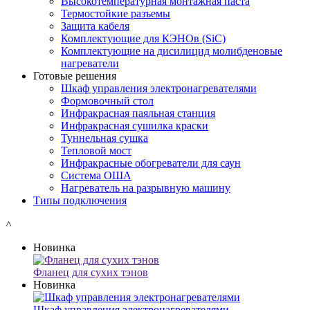
Высокотемпературная монтажная паста
Термостойкие разъемы
Защита кабеля
Комплектующие для КЭНОв (SiC)
Комплектующие на дисилицид молибденовые
нагреватели
Готовые решения
Шкаф управления электронагревателями
Формовочный стол
Инфракрасная паяльная станция
Инфракрасная сушилка краски
Туннельная сушка
Тепловой мост
Инфракрасные обогреватели для саун
Система ОША
Нагреватель на разрывную машину
Типы подключения
˄
Новинка
Фланец для сухих тэнов
Новинка
Шкаф управления электронагревателями