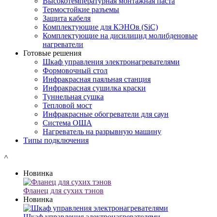
Высокотемпературная монтажная паста
Термостойкие разъемы
Защита кабеля
Комплектующие для КЭНОв (SiC)
Комплектующие на дисилицид молибденовые
нагреватели
Готовые решения
Шкаф управления электронагревателями
Формовочный стол
Инфракрасная паяльная станция
Инфракрасная сушилка краски
Туннельная сушка
Тепловой мост
Инфракрасные обогреватели для саун
Система ОША
Нагреватель на разрывную машину
Типы подключения
˄
Новинка
Фланец для сухих тэнов
Новинка
Шкаф управления электронагревателями