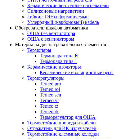
Керамические ленточные нагреватели
Силиконовые нагреватели
Гибкие ТЭНы формируемые
Углеродный (карбоновый) кабель
Обогреватели шкафов автоматики
ОША без вентилятора
ОША с вентилятором
Материалы для нагревательных элементов
Термопары
Термопара типа К
Термопара типа J
Керамические изоляторы
Керамические изоляционные бусы
Терморегуляторы
Terneo pro
Terneo rol
Terneo sen
Тerneo vt
Terneo rz
Terneo rk
Терморегулятор для ОША
Термостойкие провода и кабели
Отражатель для ИК излучателей
Термостойкие клеммные колодки