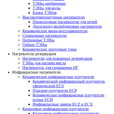
ТЭНы оребренные
ТЭНы для воды
Блоки ТЭНов
Высокотемпературные нагреватели
Проволочные нагреватели для печей
Дисилицид молибденовые нагреватели
Керамические мини-воспламенители
Спиральные нагреватели
Патронные ТЭНы
Гибкие ТЭНы
Керамические ленточные тэны
Нагреватели резервуаров
Нагреватели для пожарных резервуаров
ТЭНы для нагрева масла
Нагреватель для гальваники НГ
Инфракрасные нагреватели
Керамические инфракрасные излучатели
Керамический инфракрасный излучатель
сферический ECS
Плоские излучатели ECP
Керамические инфракрасные излучатели
полые ECH
Инфракрасные лампы ECZ и ECX
Кварцевые инфракрасные излучатели
Кварцевые инфракрасные излучатели