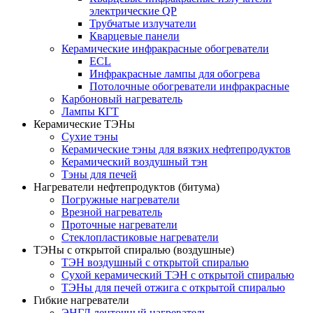
электрические QP
Трубчатые излучатели
Кварцевые панели
Керамические инфракрасные обогреватели
ECL
Инфракрасные лампы для обогрева
Потолочные обогреватели инфракрасные
Карбоновый нагреватель
Лампы КГТ
Керамические ТЭНы
Сухие тэны
Керамические тэны для вязких нефтепродуктов
Керамический воздушный тэн
Тэны для печей
Нагреватели нефтепродуктов (битума)
Погружные нагреватели
Врезной нагреватель
Проточные нагреватели
Стеклопластиковые нагреватели
ТЭНы с открытой спиралью (воздушные)
ТЭН воздушный с открытой спиралью
Сухой керамический ТЭН с открытой спиралью
ТЭНы для печей отжига с открытой спиралью
Гибкие нагреватели
ЭНГЛ ленточный нагреватель