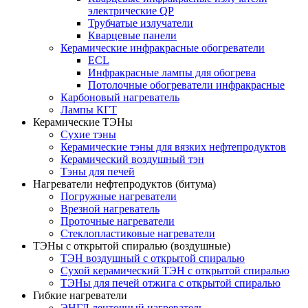
электрические QP
Трубчатые излучатели
Кварцевые панели
Керамические инфракрасные обогреватели
ECL
Инфракрасные лампы для обогрева
Потолочные обогреватели инфракрасные
Карбоновый нагреватель
Лампы КГТ
Керамические ТЭНы
Сухие тэны
Керамические тэны для вязких нефтепродуктов
Керамический воздушный тэн
Тэны для печей
Нагреватели нефтепродуктов (битума)
Погружные нагреватели
Врезной нагреватель
Проточные нагреватели
Стеклопластиковые нагреватели
ТЭНы с открытой спиралью (воздушные)
ТЭН воздушный с открытой спиралью
Сухой керамический ТЭН с открытой спиралью
ТЭНы для печей отжига с открытой спиралью
Гибкие нагреватели
ЭНГЛ ленточный нагреватель