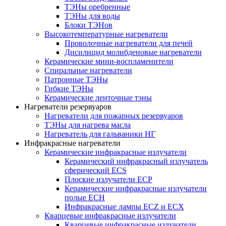
ТЭНы оребренные
ТЭНы для воды
Блоки ТЭНов
Высокотемпературные нагреватели
Проволочные нагреватели для печей
Дисилицид молибденовые нагреватели
Керамические мини-воспламенители
Спиральные нагреватели
Патронные ТЭНы
Гибкие ТЭНы
Керамические ленточные тэны
Нагреватели резервуаров
Нагреватели для пожарных резервуаров
ТЭНы для нагрева масла
Нагреватель для гальваники НГ
Инфракрасные нагреватели
Керамические инфракрасные излучатели
Керамический инфракрасный излучатель
сферический ECS
Плоские излучатели ECP
Керамические инфракрасные излучатели
полые ECH
Инфракрасные лампы ECZ и ECX
Кварцевые инфракрасные излучатели
Кварцевые инфракрасные излучатели