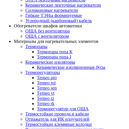
Керамические ленточные нагреватели
Силиконовые нагреватели
Гибкие ТЭНы формируемые
Углеродный (карбоновый) кабель
Обогреватели шкафов автоматики
ОША без вентилятора
ОША с вентилятором
Материалы для нагревательных элементов
Термопары
Термопара типа К
Термопара типа J
Керамические изоляторы
Керамические изоляционные бусы
Терморегуляторы
Terneo pro
Terneo rol
Terneo sen
Тerneo vt
Terneo rz
Terneo rk
Терморегулятор для ОША
Термостойкие провода и кабели
Отражатель для ИК излучателей
Термостойкие клеммные колодки