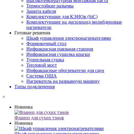
Высокотемпературная монтажная паста
Термостойкие разъемы
Защита кабеля
Комплектующие для КЭНОв (SiC)
Комплектующие на дисилицид молибденовые
нагреватели
Готовые решения
Шкаф управления электронагревателями
Формовочный стол
Инфракрасная паяльная станция
Инфракрасная сушилка краски
Туннельная сушка
Тепловой мост
Инфракрасные обогреватели для саун
Система ОША
Нагреватель на разрывную машину
Типы подключения
˄
Новинка
Фланец для сухих тэнов
Новинка
Шкаф управления электронагревателями