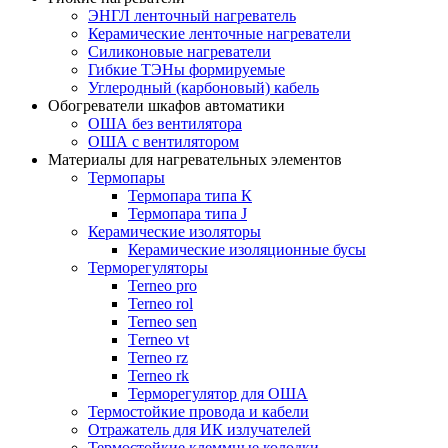
ЭНГЛ ленточный нагреватель
Керамические ленточные нагреватели
Силиконовые нагреватели
Гибкие ТЭНы формируемые
Углеродный (карбоновый) кабель
Обогреватели шкафов автоматики
ОША без вентилятора
ОША с вентилятором
Материалы для нагревательных элементов
Термопары
Термопара типа К
Термопара типа J
Керамические изоляторы
Керамические изоляционные бусы
Терморегуляторы
Terneo pro
Terneo rol
Terneo sen
Тerneo vt
Terneo rz
Terneo rk
Терморегулятор для ОША
Термостойкие провода и кабели
Отражатель для ИК излучателей
Термостойкие клеммные колодки