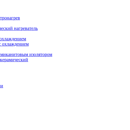
ктронагрев
еский нагреватель
 охлаждением
с охлаждением
 миканитовым изолятором
 керамический
ли