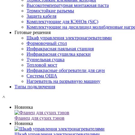
Высокотемпературная монтажная паста
Термостойкие разъемы
Защита кабеля
Комплектующие для КЭНОв (SiC)
Комплектующие на дисилицид молибденовые нагре
Готовые решения
Шкаф управления электронагревателями
Формовочный стол
Инфракрасная паяльная станция
Инфракрасная сушилка краски
Туннельная сушка
Тепловой мост
Инфракрасные обогреватели для саун
Система ОША
Нагреватель на разрывную машину
Типы подключения
˄
Новинка
Фланец для сухих тэнов
Новинка
Шкаф управления электронагревателями