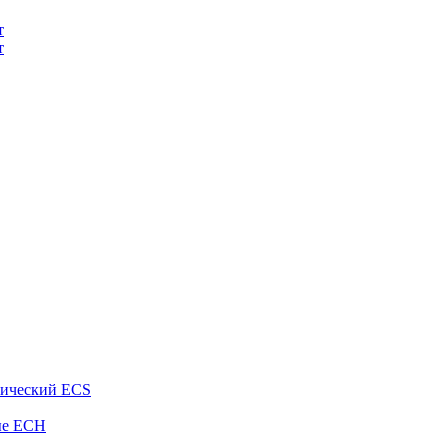
т
т
рический ECS
ые ECH