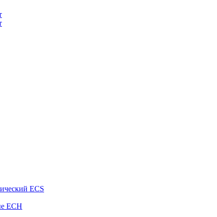
т
т
рический ECS
ые ECH