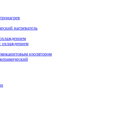
ктронагрев
еский нагреватель
 охлаждением
с охлаждением
 миканитовым изолятором
 керамический
ли