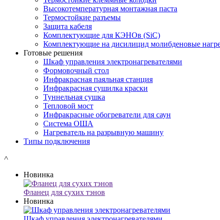
Высокотемпературная монтажная паста
Термостойкие разъемы
Защита кабеля
Комплектующие для КЭНОв (SiC)
Комплектующие на дисилицид молибденовые нагре
Готовые решения
Шкаф управления электронагревателями
Формовочный стол
Инфракрасная паяльная станция
Инфракрасная сушилка краски
Туннельная сушка
Тепловой мост
Инфракрасные обогреватели для саун
Система ОША
Нагреватель на разрывную машину
Типы подключения
˄
Новинка
Фланец для сухих тэнов
Новинка
Шкаф управления электронагревателями