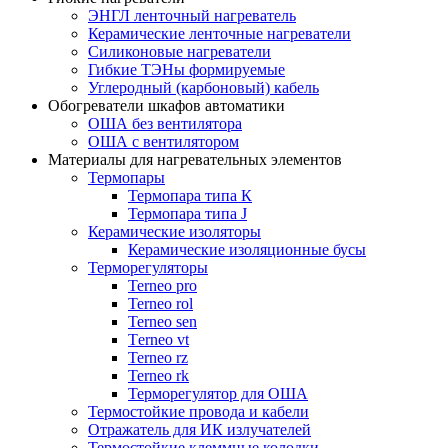
ЭНГЛ ленточный нагреватель
Керамические ленточные нагреватели
Силиконовые нагреватели
Гибкие ТЭНы формируемые
Углеродный (карбоновый) кабель
Обогреватели шкафов автоматики
ОША без вентилятора
ОША с вентилятором
Материалы для нагревательных элементов
Термопары
Термопара типа К
Термопара типа J
Керамические изоляторы
Керамические изоляционные бусы
Терморегуляторы
Terneo pro
Terneo rol
Terneo sen
Тerneo vt
Terneo rz
Terneo rk
Терморегулятор для ОША
Термостойкие провода и кабели
Отражатель для ИК излучателей
Термостойкие клеммные колодки