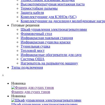
Высокотемпературная монтажная паста
Термостойкие разъемы
Защита кабеля
Комплектующие для КЭНОв (SiC)
Комплектующие на дисилицид молибденовые нагре
Готовые решения
Шкаф управления электронагревателями
Формовочный стол
Инфракрасная паяльная станция
Инфракрасная сушилка краски
Туннельная сушка
Тепловой мост
Инфракрасные обогреватели для саун
Система ОША
Нагреватель на разрывную машину
Типы подключения
˄
Новинка
Фланец для сухих тэнов
Новинка
Шкаф управления электронагревателями