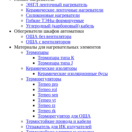
ЭНГЛ ленточный нагреватель
Керамические ленточные нагреватели
Силиконовые нагреватели
Гибкие ТЭНы формируемые
Углеродный (карбоновый) кабель
Обогреватели шкафов автоматики
ОША без вентилятора
ОША с вентилятором
Материалы для нагревательных элементов
Термопары
Термопара типа К
Термопара типа J
Керамические изоляторы
Керамические изоляционные бусы
Терморегуляторы
Terneo pro
Terneo rol
Terneo sen
Тerneo vt
Terneo rz
Terneo rk
Терморегулятор для ОША
Термостойкие провода и кабели
Отражатель для ИК излучателей
Термостойкие клеммные колодки