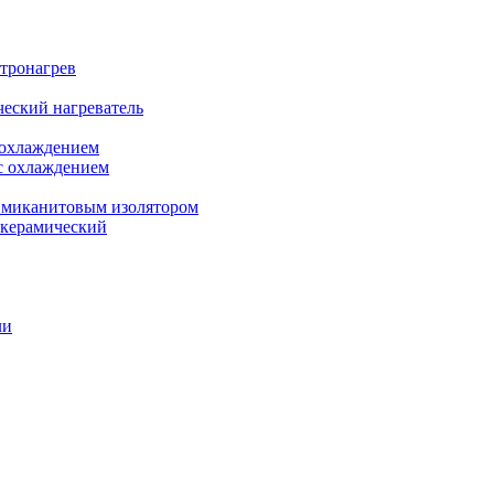
ктронагрев
еский нагреватель
 охлаждением
с охлаждением
 миканитовым изолятором
 керамический
ли