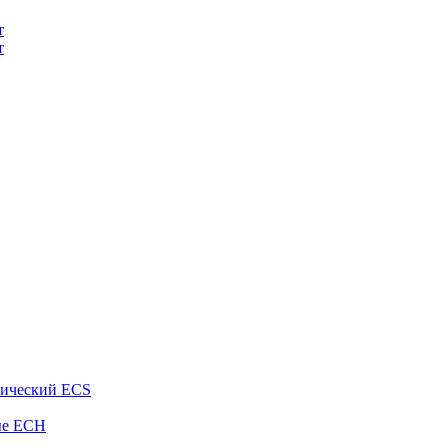
т
т
рический ECS
ые ECH