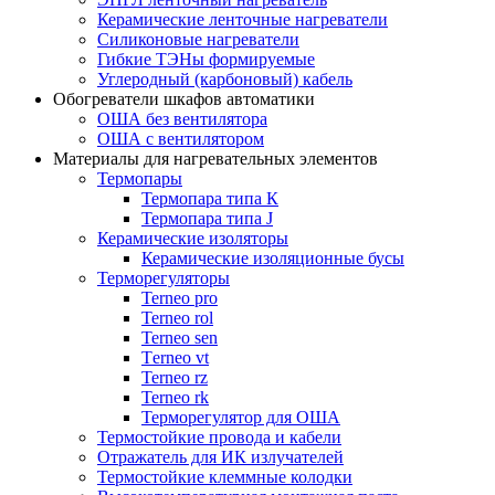
Керамические ленточные нагреватели
Силиконовые нагреватели
Гибкие ТЭНы формируемые
Углеродный (карбоновый) кабель
Обогреватели шкафов автоматики
ОША без вентилятора
ОША с вентилятором
Материалы для нагревательных элементов
Термопары
Термопара типа К
Термопара типа J
Керамические изоляторы
Керамические изоляционные бусы
Терморегуляторы
Terneo pro
Terneo rol
Terneo sen
Тerneo vt
Terneo rz
Terneo rk
Терморегулятор для ОША
Термостойкие провода и кабели
Отражатель для ИК излучателей
Термостойкие клеммные колодки