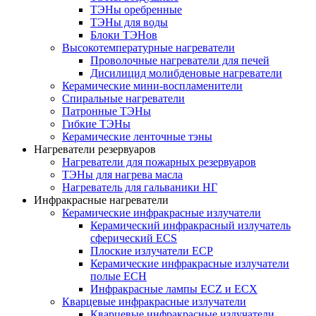
ТЭНы оребренные
ТЭНы для воды
Блоки ТЭНов
Высокотемпературные нагреватели
Проволочные нагреватели для печей
Дисилицид молибденовые нагреватели
Керамические мини-воспламенители
Спиральные нагреватели
Патронные ТЭНы
Гибкие ТЭНы
Керамические ленточные тэны
Нагреватели резервуаров
Нагреватели для пожарных резервуаров
ТЭНы для нагрева масла
Нагреватель для гальваники НГ
Инфракрасные нагреватели
Керамические инфракрасные излучатели
Керамический инфракрасный излучатель
сферический ECS
Плоские излучатели ECP
Керамические инфракрасные излучатели
полые ECH
Инфракрасные лампы ECZ и ECX
Кварцевые инфракрасные излучатели
Кварцевые инфракрасные излучатели