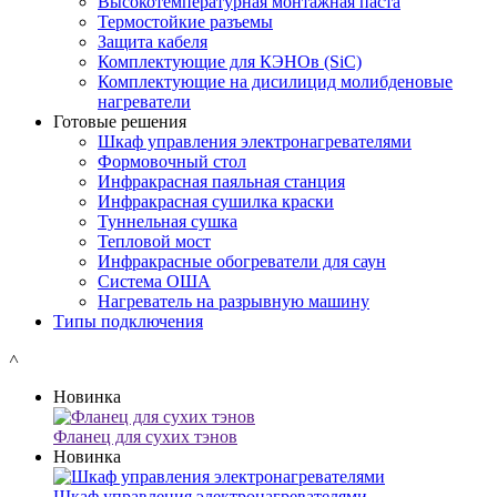
Высокотемпературная монтажная паста
Термостойкие разъемы
Защита кабеля
Комплектующие для КЭНОв (SiC)
Комплектующие на дисилицид молибденовые
нагреватели
Готовые решения
Шкаф управления электронагревателями
Формовочный стол
Инфракрасная паяльная станция
Инфракрасная сушилка краски
Туннельная сушка
Тепловой мост
Инфракрасные обогреватели для саун
Система ОША
Нагреватель на разрывную машину
Типы подключения
˄
Новинка
Фланец для сухих тэнов
Новинка
Шкаф управления электронагревателями