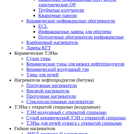
электрические QP
Трубчатые излучатели
Кварцевые панели
Керамические инфракрасные обогреватели
ECL
Инфракрасные лампы для обогрева
Потолочные обогреватели инфракрасные
Карбоновый нагреватель
Лампы КГТ
Керамические ТЭНы
Сухие тэны
Керамические тэны для вязких нефтепродуктов
Керамический воздушный тэн
Тэны для печей
Нагреватели нефтепродуктов (битума)
Погружные нагреватели
Врезной нагреватель
Проточные нагреватели
Стеклопластиковые нагреватели
ТЭНы с открытой спиралью (воздушные)
ТЭН воздушный с открытой спиралью
Сухой керамический ТЭН с открытой спиралью
ТЭНы для печей отжига с открытой спиралью
Гибкие нагреватели
ЭНГЛ ленточный нагреватель