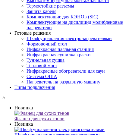
Высокотемпературная монтажная паста
Термостойкие разъемы
Защита кабеля
Комплектующие для КЭНОв (SiC)
Комплектующие на дисилицид молибденовые
нагреватели
Готовые решения
Шкаф управления электронагревателями
Формовочный стол
Инфракрасная паяльная станция
Инфракрасная сушилка краски
Туннельная сушка
Тепловой мост
Инфракрасные обогреватели для саун
Система ОША
Нагреватель на разрывную машину
Типы подключения
˄
Новинка
Фланец для сухих тэнов
Новинка
Шкаф управления электронагревателями