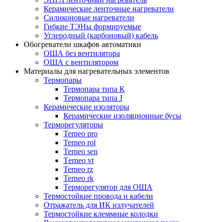
Керамические ленточные нагреватели
Силиконовые нагреватели
Гибкие ТЭНы формируемые
Углеродный (карбоновый) кабель
Обогреватели шкафов автоматики
ОША без вентилятора
ОША с вентилятором
Материалы для нагревательных элементов
Термопары
Термопара типа К
Термопара типа J
Керамические изоляторы
Керамические изоляционные бусы
Терморегуляторы
Terneo pro
Terneo rol
Terneo sen
Тerneo vt
Terneo rz
Terneo rk
Терморегулятор для ОША
Термостойкие провода и кабели
Отражатель для ИК излучателей
Термостойкие клеммные колодки