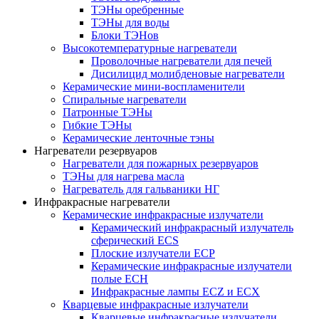
ТЭНы оребренные
ТЭНы для воды
Блоки ТЭНов
Высокотемпературные нагреватели
Проволочные нагреватели для печей
Дисилицид молибденовые нагреватели
Керамические мини-воспламенители
Спиральные нагреватели
Патронные ТЭНы
Гибкие ТЭНы
Керамические ленточные тэны
Нагреватели резервуаров
Нагреватели для пожарных резервуаров
ТЭНы для нагрева масла
Нагреватель для гальваники НГ
Инфракрасные нагреватели
Керамические инфракрасные излучатели
Керамический инфракрасный излучатель
сферический ECS
Плоские излучатели ECP
Керамические инфракрасные излучатели
полые ECH
Инфракрасные лампы ECZ и ECX
Кварцевые инфракрасные излучатели
Кварцевые инфракрасные излучатели