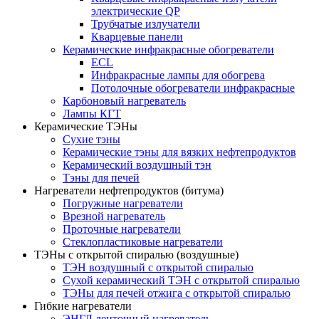
электрические QP
Трубчатые излучатели
Кварцевые панели
Керамические инфракрасные обогреватели
ECL
Инфракрасные лампы для обогрева
Потолочные обогреватели инфракрасные
Карбоновый нагреватель
Лампы КГТ
Керамические ТЭНы
Сухие тэны
Керамические тэны для вязких нефтепродуктов
Керамический воздушный тэн
Тэны для печей
Нагреватели нефтепродуктов (битума)
Погружные нагреватели
Врезной нагреватель
Проточные нагреватели
Стеклопластиковые нагреватели
ТЭНы с открытой спиралью (воздушные)
ТЭН воздушный с открытой спиралью
Сухой керамический ТЭН с открытой спиралью
ТЭНы для печей отжига с открытой спиралью
Гибкие нагреватели
ЭНГЛ ленточный нагреватель