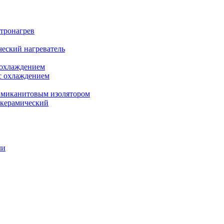
ктронагрев
еский нагреватель
 охлаждением
с охлаждением
 миканитовым изолятором
 керамический
ли