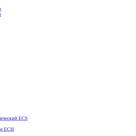
т
т
рический ECS
ые ECH