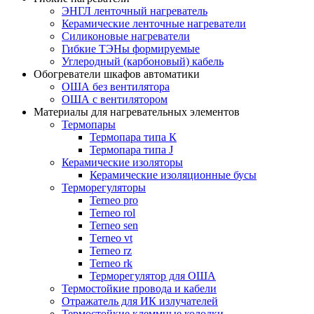
ЭНГЛ ленточный нагреватель
Керамические ленточные нагреватели
Силиконовые нагреватели
Гибкие ТЭНы формируемые
Углеродный (карбоновый) кабель
Обогреватели шкафов автоматики
ОША без вентилятора
ОША с вентилятором
Материалы для нагревательных элементов
Термопары
Термопара типа К
Термопара типа J
Керамические изоляторы
Керамические изоляционные бусы
Терморегуляторы
Terneo pro
Terneo rol
Terneo sen
Тerneo vt
Terneo rz
Terneo rk
Терморегулятор для ОША
Термостойкие провода и кабели
Отражатель для ИК излучателей
Термостойкие клеммные колодки