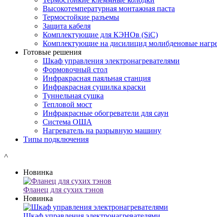
Высокотемпературная монтажная паста
Термостойкие разъемы
Защита кабеля
Комплектующие для КЭНОв (SiC)
Комплектующие на дисилицид молибденовые нагре
Готовые решения
Шкаф управления электронагревателями
Формовочный стол
Инфракрасная паяльная станция
Инфракрасная сушилка краски
Туннельная сушка
Тепловой мост
Инфракрасные обогреватели для саун
Система ОША
Нагреватель на разрывную машину
Типы подключения
˄
Новинка
Фланец для сухих тэнов
Новинка
Шкаф управления электронагревателями