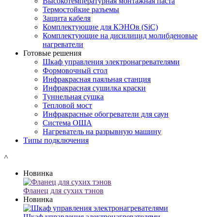
Высокотемпературная монтажная паста
Термостойкие разъемы
Защита кабеля
Комплектующие для КЭНОв (SiC)
Комплектующие на дисилицид молибденовые
нагреватели
Готовые решения
Шкаф управления электронагревателями
Формовочный стол
Инфракрасная паяльная станция
Инфракрасная сушилка краски
Туннельная сушка
Тепловой мост
Инфракрасные обогреватели для саун
Система ОША
Нагреватель на разрывную машину
Типы подключения
˄
Новинка
Фланец для сухих тэнов
Новинка
Шкаф управления электронагревателями