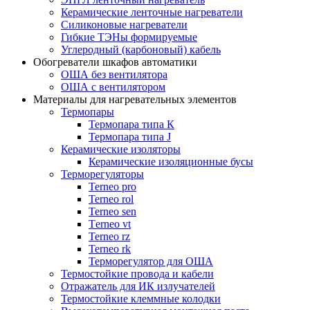
Керамические ленточные нагреватели
Силиконовые нагреватели
Гибкие ТЭНы формируемые
Углеродный (карбоновый) кабель
Обогреватели шкафов автоматики
ОША без вентилятора
ОША с вентилятором
Материалы для нагревательных элементов
Термопары
Термопара типа К
Термопара типа J
Керамические изоляторы
Керамические изоляционные бусы
Терморегуляторы
Terneo pro
Terneo rol
Terneo sen
Тerneo vt
Terneo rz
Terneo rk
Терморегулятор для ОША
Термостойкие провода и кабели
Отражатель для ИК излучателей
Термостойкие клеммные колодки