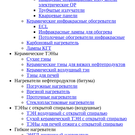
электрические QP
Трубчатые излучатели
Кварцевые панели
Керамические инфракрасные обогреватели
ECL
Инфракрасные лампы для обогрева
Потолочные обогреватели инфракрасные
Карбоновый нагреватель
Лампы КГТ
Керамические ТЭНы
Сухие тэны
Керамические тэны для вязких нефтепродуктов
Керамический воздушный тэн
Тэны для печей
Нагреватели нефтепродуктов (битума)
Погружные нагреватели
Врезной нагреватель
Проточные нагреватели
Стеклопластиковые нагреватели
ТЭНы с открытой спиралью (воздушные)
ТЭН воздушный с открытой спиралью
Сухой керамический ТЭН с открытой спиралью
ТЭНы для печей отжига с открытой спиралью
Гибкие нагреватели
ЭНГЛ ленточный нагреватель