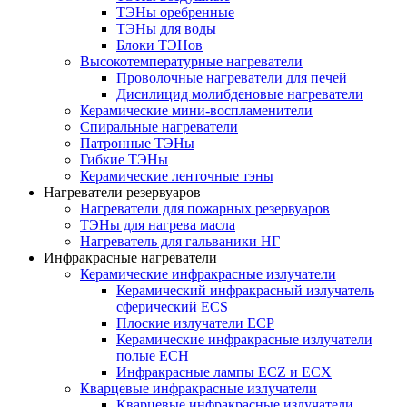
ТЭНы оребренные
ТЭНы для воды
Блоки ТЭНов
Высокотемпературные нагреватели
Проволочные нагреватели для печей
Дисилицид молибденовые нагреватели
Керамические мини-воспламенители
Спиральные нагреватели
Патронные ТЭНы
Гибкие ТЭНы
Керамические ленточные тэны
Нагреватели резервуаров
Нагреватели для пожарных резервуаров
ТЭНы для нагрева масла
Нагреватель для гальваники НГ
Инфракрасные нагреватели
Керамические инфракрасные излучатели
Керамический инфракрасный излучатель
сферический ECS
Плоские излучатели ECP
Керамические инфракрасные излучатели
полые ECH
Инфракрасные лампы ECZ и ECX
Кварцевые инфракрасные излучатели
Кварцевые инфракрасные излучатели