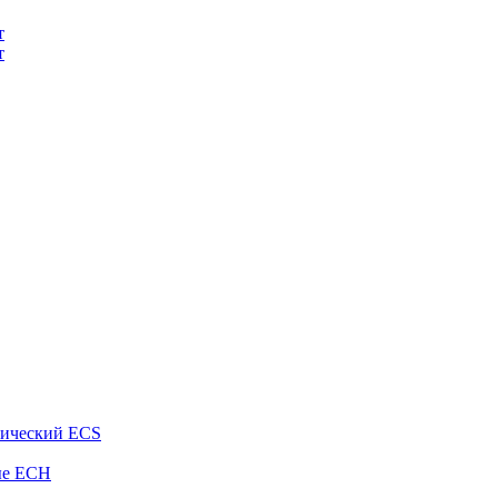
т
т
рический ECS
ые ECH