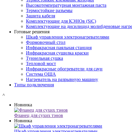
Высокотемпературная монтажная паста
Термостойкие разъемы
Защита кабеля
Комплектующие для КЭНОв (SiC)
Комплектующие на дисилицид молибденовые нагре
Готовые решения
Шкаф управления электронагревателями
Формовочный стол
Инфракрасная паяльная станция
Инфракрасная сушилка краски
Туннельная сушка
Тепловой мост
Инфракрасные обогреватели для саун
Система ОША
Нагреватель на разрывную машину
Типы подключения
˄
Новинка
Фланец для сухих тэнов
Новинка
Шкаф управления электронагревателями