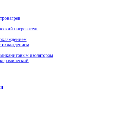
ктронагрев
еский нагреватель
 охлаждением
с охлаждением
 миканитовым изолятором
 керамический
ли