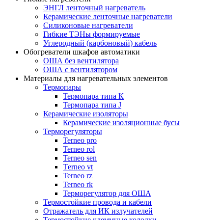
ЭНГЛ ленточный нагреватель
Керамические ленточные нагреватели
Силиконовые нагреватели
Гибкие ТЭНы формируемые
Углеродный (карбоновый) кабель
Обогреватели шкафов автоматики
ОША без вентилятора
ОША с вентилятором
Материалы для нагревательных элементов
Термопары
Термопара типа К
Термопара типа J
Керамические изоляторы
Керамические изоляционные бусы
Терморегуляторы
Terneo pro
Terneo rol
Terneo sen
Тerneo vt
Terneo rz
Terneo rk
Терморегулятор для ОША
Термостойкие провода и кабели
Отражатель для ИК излучателей
Термостойкие клеммные колодки