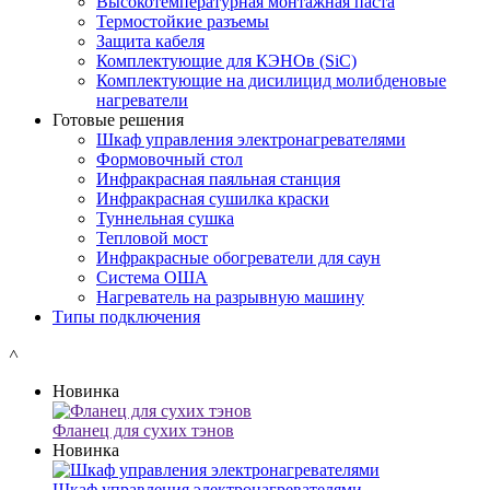
Высокотемпературная монтажная паста
Термостойкие разъемы
Защита кабеля
Комплектующие для КЭНОв (SiC)
Комплектующие на дисилицид молибденовые
нагреватели
Готовые решения
Шкаф управления электронагревателями
Формовочный стол
Инфракрасная паяльная станция
Инфракрасная сушилка краски
Туннельная сушка
Тепловой мост
Инфракрасные обогреватели для саун
Система ОША
Нагреватель на разрывную машину
Типы подключения
˄
Новинка
Фланец для сухих тэнов
Новинка
Шкаф управления электронагревателями