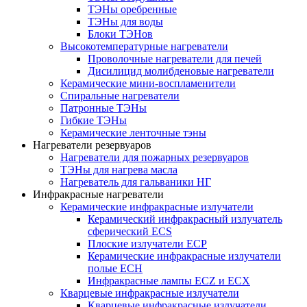
ТЭНы оребренные
ТЭНы для воды
Блоки ТЭНов
Высокотемпературные нагреватели
Проволочные нагреватели для печей
Дисилицид молибденовые нагреватели
Керамические мини-воспламенители
Спиральные нагреватели
Патронные ТЭНы
Гибкие ТЭНы
Керамические ленточные тэны
Нагреватели резервуаров
Нагреватели для пожарных резервуаров
ТЭНы для нагрева масла
Нагреватель для гальваники НГ
Инфракрасные нагреватели
Керамические инфракрасные излучатели
Керамический инфракрасный излучатель
сферический ECS
Плоские излучатели ECP
Керамические инфракрасные излучатели
полые ECH
Инфракрасные лампы ECZ и ECX
Кварцевые инфракрасные излучатели
Кварцевые инфракрасные излучатели