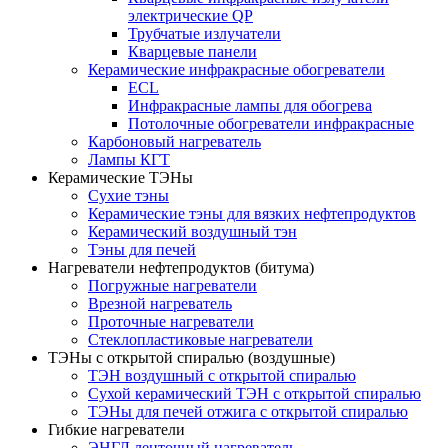
электрические QP
Трубчатые излучатели
Кварцевые панели
Керамические инфракрасные обогреватели
ECL
Инфракрасные лампы для обогрева
Потолочные обогреватели инфракрасные
Карбоновый нагреватель
Лампы КГТ
Керамические ТЭНы
Сухие тэны
Керамические тэны для вязких нефтепродуктов
Керамический воздушный тэн
Тэны для печей
Нагреватели нефтепродуктов (битума)
Погружные нагреватели
Врезной нагреватель
Проточные нагреватели
Стеклопластиковые нагреватели
ТЭНы с открытой спиралью (воздушные)
ТЭН воздушный с открытой спиралью
Сухой керамический ТЭН с открытой спиралью
ТЭНы для печей отжига с открытой спиралью
Гибкие нагреватели
ЭНГЛ ленточный нагреватель