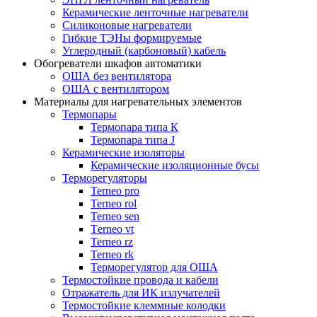
Керамические ленточные нагреватели
Силиконовые нагреватели
Гибкие ТЭНы формируемые
Углеродный (карбоновый) кабель
Обогреватели шкафов автоматики
ОША без вентилятора
ОША с вентилятором
Материалы для нагревательных элементов
Термопары
Термопара типа К
Термопара типа J
Керамические изоляторы
Керамические изоляционные бусы
Терморегуляторы
Terneo pro
Terneo rol
Terneo sen
Тerneo vt
Terneo rz
Terneo rk
Терморегулятор для ОША
Термостойкие провода и кабели
Отражатель для ИК излучателей
Термостойкие клеммные колодки