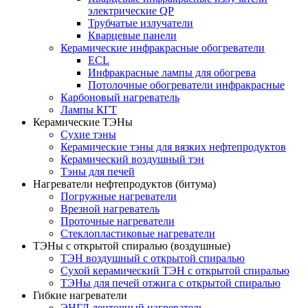
электрические QP
Трубчатые излучатели
Кварцевые панели
Керамические инфракрасные обогреватели
ECL
Инфракрасные лампы для обогрева
Потолочные обогреватели инфракрасные
Карбоновый нагреватель
Лампы КГТ
Керамические ТЭНы
Сухие тэны
Керамические тэны для вязких нефтепродуктов
Керамический воздушный тэн
Тэны для печей
Нагреватели нефтепродуктов (битума)
Погружные нагреватели
Врезной нагреватель
Проточные нагреватели
Стеклопластиковые нагреватели
ТЭНы с открытой спиралью (воздушные)
ТЭН воздушный с открытой спиралью
Сухой керамический ТЭН с открытой спиралью
ТЭНы для печей отжига с открытой спиралью
Гибкие нагреватели
ЭНГЛ ленточный нагреватель