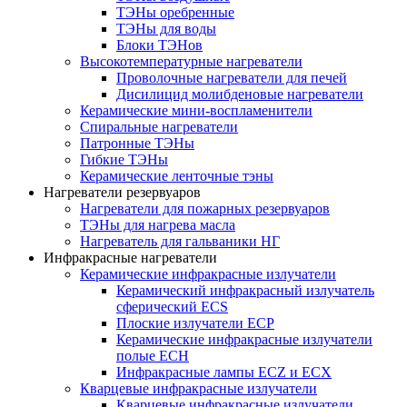
ТЭНы оребренные
ТЭНы для воды
Блоки ТЭНов
Высокотемпературные нагреватели
Проволочные нагреватели для печей
Дисилицид молибденовые нагреватели
Керамические мини-воспламенители
Спиральные нагреватели
Патронные ТЭНы
Гибкие ТЭНы
Керамические ленточные тэны
Нагреватели резервуаров
Нагреватели для пожарных резервуаров
ТЭНы для нагрева масла
Нагреватель для гальваники НГ
Инфракрасные нагреватели
Керамические инфракрасные излучатели
Керамический инфракрасный излучатель
сферический ECS
Плоские излучатели ECP
Керамические инфракрасные излучатели
полые ECH
Инфракрасные лампы ECZ и ECX
Кварцевые инфракрасные излучатели
Кварцевые инфракрасные излучатели