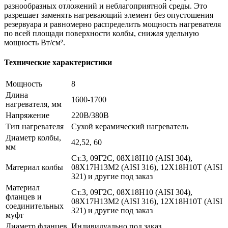
разнообразных отложений и неблагоприятной среды. Это
разрешает заменять нагревающий элемент без опустошения
резервуара и равномерно распределить мощность нагревателя
по всей площади поверхности колбы, снижая удельную
мощность Вт/см².
Технические характеристики
Мощность
8
Длина
1600-1700
нагревателя, мм
Напряжение
220В/380В
Тип нагревателя
Сухой керамический нагреватель
Диаметр колбы,
42,52, 60
мм
Ст.3, 09Г2С, 08Х18Н10 (AISI 304),
Материал колбы
08Х17Н13М2 (AISI 316), 12Х18Н10Т (AISI
321) и другие под заказ
Материал
Ст.3, 09Г2С, 08Х18Н10 (AISI 304),
фланцев и
08Х17Н13М2 (AISI 316), 12Х18Н10Т (AISI
соединительных
321) и другие под заказ
муфт
Диаметр фланцев
Индивидуально под заказ