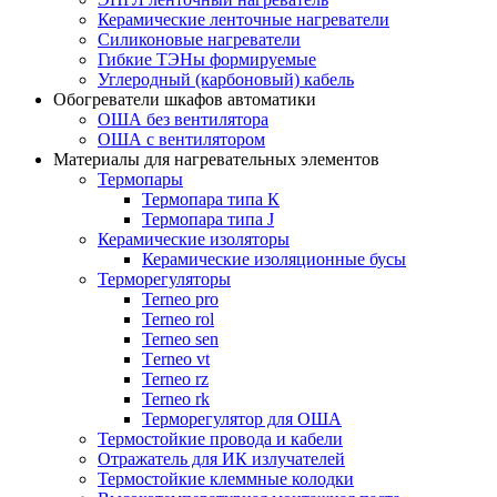
Керамические ленточные нагреватели
Силиконовые нагреватели
Гибкие ТЭНы формируемые
Углеродный (карбоновый) кабель
Обогреватели шкафов автоматики
ОША без вентилятора
ОША с вентилятором
Материалы для нагревательных элементов
Термопары
Термопара типа К
Термопара типа J
Керамические изоляторы
Керамические изоляционные бусы
Терморегуляторы
Terneo pro
Terneo rol
Terneo sen
Тerneo vt
Terneo rz
Terneo rk
Терморегулятор для ОША
Термостойкие провода и кабели
Отражатель для ИК излучателей
Термостойкие клеммные колодки