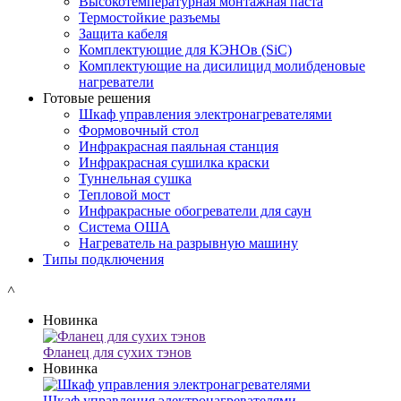
Высокотемпературная монтажная паста
Термостойкие разъемы
Защита кабеля
Комплектующие для КЭНОв (SiC)
Комплектующие на дисилицид молибденовые
нагреватели
Готовые решения
Шкаф управления электронагревателями
Формовочный стол
Инфракрасная паяльная станция
Инфракрасная сушилка краски
Туннельная сушка
Тепловой мост
Инфракрасные обогреватели для саун
Система ОША
Нагреватель на разрывную машину
Типы подключения
˄
Новинка
Фланец для сухих тэнов
Новинка
Шкаф управления электронагревателями