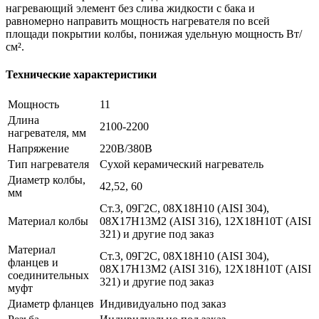
нагревающий элемент без слива жидкости с бака и
равномерно направить мощность нагревателя по всей
площади покрытии колбы, понижая удельную мощность Вт/
см².
Технические характеристики
Мощность
11
Длина
2100-2200
нагревателя, мм
Напряжение
220В/380В
Тип нагревателя
Сухой керамический нагреватель
Диаметр колбы,
42,52, 60
мм
Ст.3, 09Г2С, 08Х18Н10 (AISI 304),
Материал колбы
08Х17Н13М2 (AISI 316), 12Х18Н10Т (AISI
321) и другие под заказ
Материал
Ст.3, 09Г2С, 08Х18Н10 (AISI 304),
фланцев и
08Х17Н13М2 (AISI 316), 12Х18Н10Т (AISI
соединительных
321) и другие под заказ
муфт
Диаметр фланцев
Индивидуально под заказ