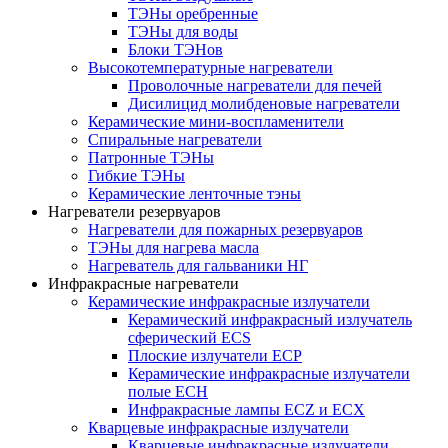
ТЭНы оребренные
ТЭНы для воды
Блоки ТЭНов
Высокотемпературные нагреватели
Проволочные нагреватели для печей
Дисилицид молибденовые нагреватели
Керамические мини-воспламенители
Спиральные нагреватели
Патронные ТЭНы
Гибкие ТЭНы
Керамические ленточные тэны
Нагреватели резервуаров
Нагреватели для пожарных резервуаров
ТЭНы для нагрева масла
Нагреватель для гальваники НГ
Инфракрасные нагреватели
Керамические инфракрасные излучатели
Керамический инфракрасный излучатель
сферический ECS
Плоские излучатели ECP
Керамические инфракрасные излучатели
полые ECH
Инфракрасные лампы ECZ и ECX
Кварцевые инфракрасные излучатели
Кварцевые инфракрасные излучатели