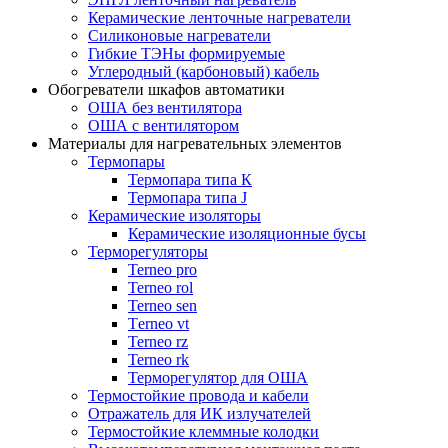
Керамические ленточные нагреватели
Силиконовые нагреватели
Гибкие ТЭНы формируемые
Углеродный (карбоновый) кабель
Обогреватели шкафов автоматики
ОША без вентилятора
ОША с вентилятором
Материалы для нагревательных элементов
Термопары
Термопара типа К
Термопара типа J
Керамические изоляторы
Керамические изоляционные бусы
Терморегуляторы
Terneo pro
Terneo rol
Terneo sen
Тerneo vt
Terneo rz
Terneo rk
Терморегулятор для ОША
Термостойкие провода и кабели
Отражатель для ИК излучателей
Термостойкие клеммные колодки