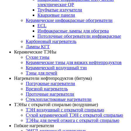
электрические QP
Трубчатые излучатели
Кварцевые панели
Керамические инфракрасные обогреватели
ECL
Инфракрасные лампы для обогрева
Потолочные обогреватели инфракрасные
Карбоновый нагреватель
Лампы КГТ
Керамические ТЭНы
Сухие тэны
Керамические тэны для вязких нефтепродуктов
Керамический воздушный тэн
Тэны для печей
Нагреватели нефтепродуктов (битума)
Погружные нагреватели
Врезной нагреватель
Проточные нагреватели
Стеклопластиковые нагреватели
ТЭНы с открытой спиралью (воздушные)
ТЭН воздушный с открытой спиралью
Сухой керамический ТЭН с открытой спиралью
ТЭНы для печей отжига с открытой спиралью
Гибкие нагреватели
ЭНГЛ ленточный нагреватель