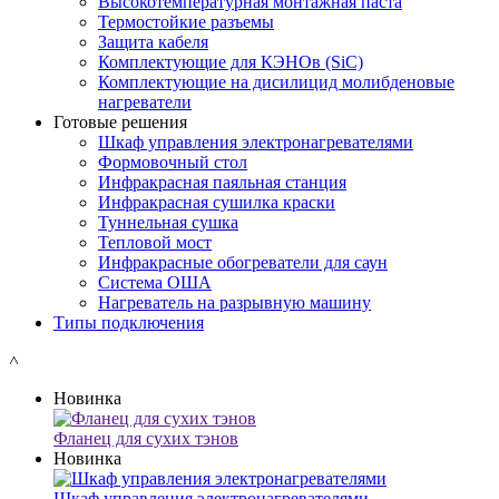
Высокотемпературная монтажная паста
Термостойкие разъемы
Защита кабеля
Комплектующие для КЭНОв (SiC)
Комплектующие на дисилицид молибденовые
нагреватели
Готовые решения
Шкаф управления электронагревателями
Формовочный стол
Инфракрасная паяльная станция
Инфракрасная сушилка краски
Туннельная сушка
Тепловой мост
Инфракрасные обогреватели для саун
Система ОША
Нагреватель на разрывную машину
Типы подключения
˄
Новинка
Фланец для сухих тэнов
Новинка
Шкаф управления электронагревателями