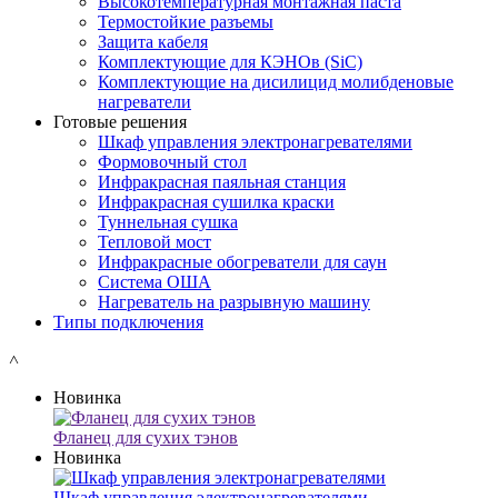
Высокотемпературная монтажная паста
Термостойкие разъемы
Защита кабеля
Комплектующие для КЭНОв (SiC)
Комплектующие на дисилицид молибденовые
нагреватели
Готовые решения
Шкаф управления электронагревателями
Формовочный стол
Инфракрасная паяльная станция
Инфракрасная сушилка краски
Туннельная сушка
Тепловой мост
Инфракрасные обогреватели для саун
Система ОША
Нагреватель на разрывную машину
Типы подключения
˄
Новинка
Фланец для сухих тэнов
Новинка
Шкаф управления электронагревателями