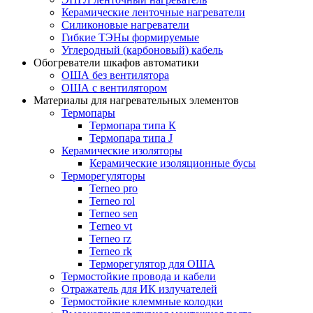
Керамические ленточные нагреватели
Силиконовые нагреватели
Гибкие ТЭНы формируемые
Углеродный (карбоновый) кабель
Обогреватели шкафов автоматики
ОША без вентилятора
ОША с вентилятором
Материалы для нагревательных элементов
Термопары
Термопара типа К
Термопара типа J
Керамические изоляторы
Керамические изоляционные бусы
Терморегуляторы
Terneo pro
Terneo rol
Terneo sen
Тerneo vt
Terneo rz
Terneo rk
Терморегулятор для ОША
Термостойкие провода и кабели
Отражатель для ИК излучателей
Термостойкие клеммные колодки