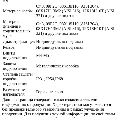
мм
Ст.3, 09Г2С, 08Х18Н10 (AISI 304),
Материал колбы
08Х17Н13М2 (AISI 316), 12Х18Н10Т (AISI
321) и другие под заказ
Материал
Ст.3, 09Г2С, 08Х18Н10 (AISI 304),
фланцев и
08Х17Н13М2 (AISI 316), 12Х18Н10Т (AISI
соденительных
321) и другие под заказ
муфт
Диаметр фланцев
Индивидуально под заказ
Резьба
Индивидуально под заказ
Винты
М4-М5
подключения
Защита
Металлическая коробка
подключения
Степень защиты
коробки
IP31, IP54,IP68
подключения
Размещение
Горизонтально
нагревателя
Данная страница содержит только ознакомительную
информацию о продукции. Характеристики могут меняться
без предварительного уведомления в рамках улучшения
продукции. Для получения точной информации по свойствам