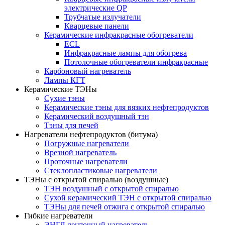
электрические QP
Трубчатые излучатели
Кварцевые панели
Керамические инфракрасные обогреватели
ECL
Инфракрасные лампы для обогрева
Потолочные обогреватели инфракрасные
Карбоновый нагреватель
Лампы КГТ
Керамические ТЭНы
Сухие тэны
Керамические тэны для вязких нефтепродуктов
Керамический воздушный тэн
Тэны для печей
Нагреватели нефтепродуктов (битума)
Погружные нагреватели
Врезной нагреватель
Проточные нагреватели
Стеклопластиковые нагреватели
ТЭНы с открытой спиралью (воздушные)
ТЭН воздушный с открытой спиралью
Сухой керамический ТЭН с открытой спиралью
ТЭНы для печей отжига с открытой спиралью
Гибкие нагреватели
ЭНГЛ ленточный нагреватель