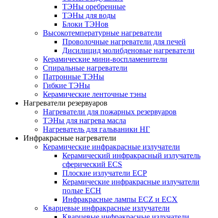
ТЭНы оребренные
ТЭНы для воды
Блоки ТЭНов
Высокотемпературные нагреватели
Проволочные нагреватели для печей
Дисилицид молибденовые нагреватели
Керамические мини-воспламенители
Спиральные нагреватели
Патронные ТЭНы
Гибкие ТЭНы
Керамические ленточные тэны
Нагреватели резервуаров
Нагреватели для пожарных резервуаров
ТЭНы для нагрева масла
Нагреватель для гальваники НГ
Инфракрасные нагреватели
Керамические инфракрасные излучатели
Керамический инфракрасный излучатель
сферический ECS
Плоские излучатели ECP
Керамические инфракрасные излучатели
полые ECH
Инфракрасные лампы ECZ и ECX
Кварцевые инфракрасные излучатели
Кварцевые инфракрасные излучатели