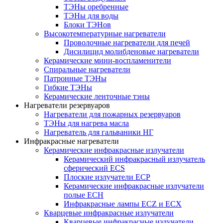
ТЭНы оребренные
ТЭНы для воды
Блоки ТЭНов
Высокотемпературные нагреватели
Проволочные нагреватели для печей
Дисилицид молибденовые нагреватели
Керамические мини-воспламенители
Спиральные нагреватели
Патронные ТЭНы
Гибкие ТЭНы
Керамические ленточные тэны
Нагреватели резервуаров
Нагреватели для пожарных резервуаров
ТЭНы для нагрева масла
Нагреватель для гальваники НГ
Инфракрасные нагреватели
Керамические инфракрасные излучатели
Керамический инфракрасный излучатель
сферический ECS
Плоские излучатели ECP
Керамические инфракрасные излучатели
полые ECH
Инфракрасные лампы ECZ и ECX
Кварцевые инфракрасные излучатели
Кварцевые инфракрасные излучатели