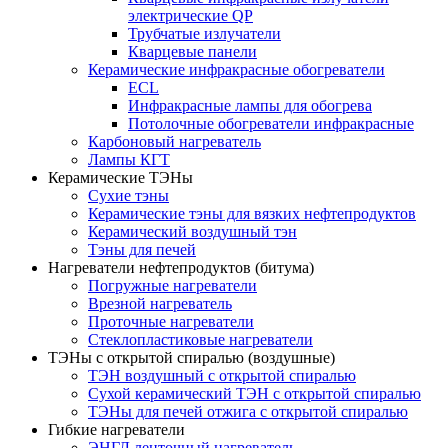
электрические QP
Трубчатые излучатели
Кварцевые панели
Керамические инфракрасные обогреватели
ECL
Инфракрасные лампы для обогрева
Потолочные обогреватели инфракрасные
Карбоновый нагреватель
Лампы КГТ
Керамические ТЭНы
Сухие тэны
Керамические тэны для вязких нефтепродуктов
Керамический воздушный тэн
Тэны для печей
Нагреватели нефтепродуктов (битума)
Погружные нагреватели
Врезной нагреватель
Проточные нагреватели
Стеклопластиковые нагреватели
ТЭНы с открытой спиралью (воздушные)
ТЭН воздушный с открытой спиралью
Сухой керамический ТЭН с открытой спиралью
ТЭНы для печей отжига с открытой спиралью
Гибкие нагреватели
ЭНГЛ ленточный нагреватель