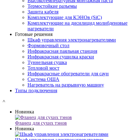
Высокотемпературная монтажная паста
Термостойкие разъемы
Защита кабеля
Комплектующие для КЭНОв (SiC)
Комплектующие на дисилицид молибденовые
нагреватели
Готовые решения
Шкаф управления электронагревателями
Формовочный стол
Инфракрасная паяльная станция
Инфракрасная сушилка краски
Туннельная сушка
Тепловой мост
Инфракрасные обогреватели для саун
Система ОША
Нагреватель на разрывную машину
Типы подключения
˄
Новинка
Фланец для сухих тэнов
Новинка
Шкаф управления электронагревателями