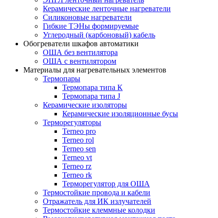
Керамические ленточные нагреватели
Силиконовые нагреватели
Гибкие ТЭНы формируемые
Углеродный (карбоновый) кабель
Обогреватели шкафов автоматики
ОША без вентилятора
ОША с вентилятором
Материалы для нагревательных элементов
Термопары
Термопара типа К
Термопара типа J
Керамические изоляторы
Керамические изоляционные бусы
Терморегуляторы
Terneo pro
Terneo rol
Terneo sen
Тerneo vt
Terneo rz
Terneo rk
Терморегулятор для ОША
Термостойкие провода и кабели
Отражатель для ИК излучателей
Термостойкие клеммные колодки