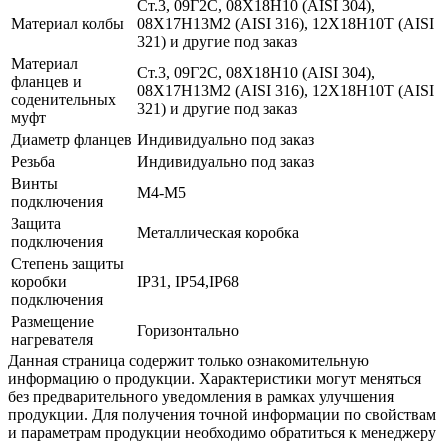
Ст.3, 09Г2С, 08Х18Н10 (AISI 304),
Материал колбы
08Х17Н13М2 (AISI 316), 12Х18Н10Т (AISI
321) и другие под заказ
Материал
Ст.3, 09Г2С, 08Х18Н10 (AISI 304),
фланцев и
08Х17Н13М2 (AISI 316), 12Х18Н10Т (AISI
соденительных
321) и другие под заказ
муфт
Диаметр фланцев
Индивидуально под заказ
Резьба
Индивидуально под заказ
Винты
М4-М5
подключения
Защита
Металлическая коробка
подключения
Степень защиты
коробки
IP31, IP54,IP68
подключения
Размещение
Горизонтально
нагревателя
Данная страница содержит только ознакомительную
информацию о продукции. Характеристики могут меняться
без предварительного уведомления в рамках улучшения
продукции. Для получения точной информации по свойствам
и параметрам продукции необходимо обратиться к менеджеру