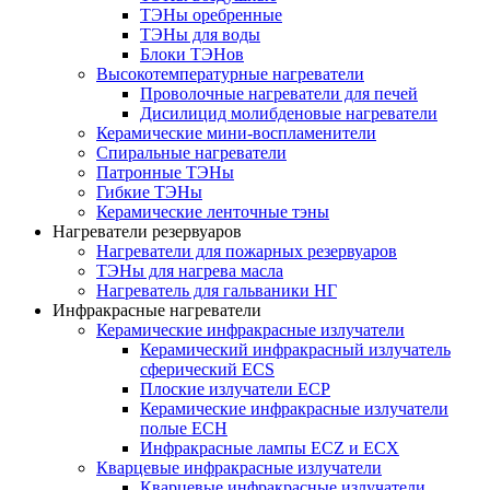
ТЭНы оребренные
ТЭНы для воды
Блоки ТЭНов
Высокотемпературные нагреватели
Проволочные нагреватели для печей
Дисилицид молибденовые нагреватели
Керамические мини-воспламенители
Спиральные нагреватели
Патронные ТЭНы
Гибкие ТЭНы
Керамические ленточные тэны
Нагреватели резервуаров
Нагреватели для пожарных резервуаров
ТЭНы для нагрева масла
Нагреватель для гальваники НГ
Инфракрасные нагреватели
Керамические инфракрасные излучатели
Керамический инфракрасный излучатель
сферический ECS
Плоские излучатели ECP
Керамические инфракрасные излучатели
полые ECH
Инфракрасные лампы ECZ и ECX
Кварцевые инфракрасные излучатели
Кварцевые инфракрасные излучатели