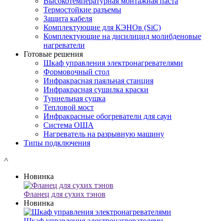
Высокотемпературная монтажная паста
Термостойкие разъемы
Защита кабеля
Комплектующие для КЭНОв (SiC)
Комплектующие на дисилицид молибденовые
нагреватели
Готовые решения
Шкаф управления электронагревателями
Формовочный стол
Инфракрасная паяльная станция
Инфракрасная сушилка краски
Туннельная сушка
Тепловой мост
Инфракрасные обогреватели для саун
Система ОША
Нагреватель на разрывную машину
Типы подключения
˄
Новинка
Фланец для сухих тэнов
Новинка
Шкаф управления электронагревателями