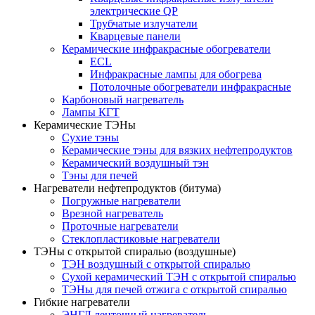
электрические QP
Трубчатые излучатели
Кварцевые панели
Керамические инфракрасные обогреватели
ECL
Инфракрасные лампы для обогрева
Потолочные обогреватели инфракрасные
Карбоновый нагреватель
Лампы КГТ
Керамические ТЭНы
Сухие тэны
Керамические тэны для вязких нефтепродуктов
Керамический воздушный тэн
Тэны для печей
Нагреватели нефтепродуктов (битума)
Погружные нагреватели
Врезной нагреватель
Проточные нагреватели
Стеклопластиковые нагреватели
ТЭНы с открытой спиралью (воздушные)
ТЭН воздушный с открытой спиралью
Сухой керамический ТЭН с открытой спиралью
ТЭНы для печей отжига с открытой спиралью
Гибкие нагреватели
ЭНГЛ ленточный нагреватель