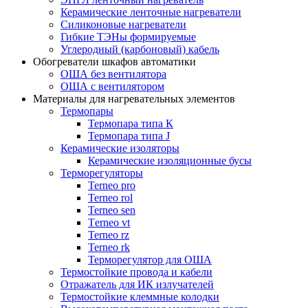
Керамические ленточные нагреватели
Силиконовые нагреватели
Гибкие ТЭНы формируемые
Углеродный (карбоновый) кабель
Обогреватели шкафов автоматики
ОША без вентилятора
ОША с вентилятором
Материалы для нагревательных элементов
Термопары
Термопара типа К
Термопара типа J
Керамические изоляторы
Керамические изоляционные бусы
Терморегуляторы
Terneo pro
Terneo rol
Terneo sen
Тerneo vt
Terneo rz
Terneo rk
Терморегулятор для ОША
Термостойкие провода и кабели
Отражатель для ИК излучателей
Термостойкие клеммные колодки