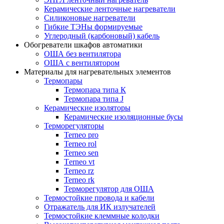
Керамические ленточные нагреватели
Силиконовые нагреватели
Гибкие ТЭНы формируемые
Углеродный (карбоновый) кабель
Обогреватели шкафов автоматики
ОША без вентилятора
ОША с вентилятором
Материалы для нагревательных элементов
Термопары
Термопара типа К
Термопара типа J
Керамические изоляторы
Керамические изоляционные бусы
Терморегуляторы
Terneo pro
Terneo rol
Terneo sen
Тerneo vt
Terneo rz
Terneo rk
Терморегулятор для ОША
Термостойкие провода и кабели
Отражатель для ИК излучателей
Термостойкие клеммные колодки