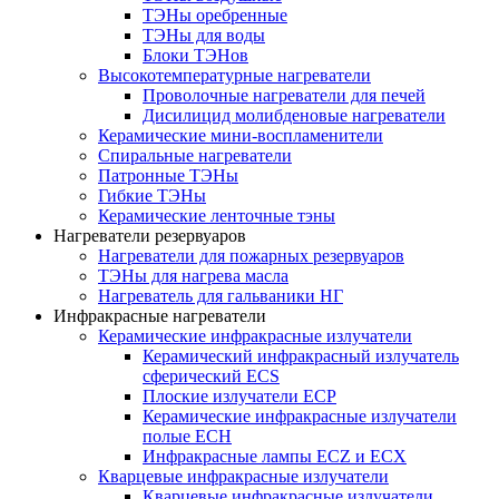
ТЭНы оребренные
ТЭНы для воды
Блоки ТЭНов
Высокотемпературные нагреватели
Проволочные нагреватели для печей
Дисилицид молибденовые нагреватели
Керамические мини-воспламенители
Спиральные нагреватели
Патронные ТЭНы
Гибкие ТЭНы
Керамические ленточные тэны
Нагреватели резервуаров
Нагреватели для пожарных резервуаров
ТЭНы для нагрева масла
Нагреватель для гальваники НГ
Инфракрасные нагреватели
Керамические инфракрасные излучатели
Керамический инфракрасный излучатель
сферический ECS
Плоские излучатели ECP
Керамические инфракрасные излучатели
полые ECH
Инфракрасные лампы ECZ и ECX
Кварцевые инфракрасные излучатели
Кварцевые инфракрасные излучатели