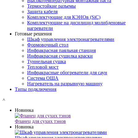
Высокотемпературная монтажная паста
Термостойкие разъемы
Защита кабеля
Комплектующие для КЭНОв (SiC)
Комплектующие на дисилицид молибденовые
нагреватели
Готовые решения
Шкаф управления электронагревателями
Формовочный стол
Инфракрасная паяльная станция
Инфракрасная сушилка краски
Туннельная сушка
Тепловой мост
Инфракрасные обогреватели для саун
Система ОША
Нагреватель на разрывную машину
Типы подключения
˄
Новинка
Фланец для сухих тэнов
Новинка
Шкаф управления электронагревателями