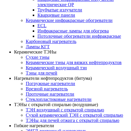
электрические QP
Трубчатые излучатели
Кварцевые панели
Керамические инфракрасные обогреватели
ECL
Инфракрасные лампы для обогрева
Потолочные обогреватели инфракрасные
Карбоновый нагреватель
Лампы КГТ
Керамические ТЭНы
Сухие тэны
Керамические тэны для вязких нефтепродуктов
Керамический воздушный тэн
Тэны для печей
Нагреватели нефтепродуктов (битума)
Погружные нагреватели
Врезной нагреватель
Проточные нагреватели
Стеклопластиковые нагреватели
ТЭНы с открытой спиралью (воздушные)
ТЭН воздушный с открытой спиралью
Сухой керамический ТЭН с открытой спиралью
ТЭНы для печей отжига с открытой спиралью
Гибкие нагреватели
ЭНГЛ ленточный нагреватель