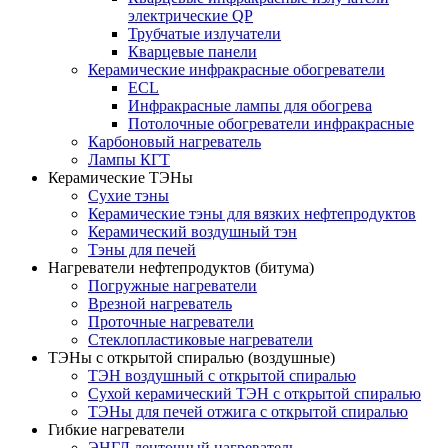
электрические QP
Трубчатые излучатели
Кварцевые панели
Керамические инфракрасные обогреватели
ECL
Инфракрасные лампы для обогрева
Потолочные обогреватели инфракрасные
Карбоновый нагреватель
Лампы КГТ
Керамические ТЭНы
Сухие тэны
Керамические тэны для вязких нефтепродуктов
Керамический воздушный тэн
Тэны для печей
Нагреватели нефтепродуктов (битума)
Погружные нагреватели
Врезной нагреватель
Проточные нагреватели
Стеклопластиковые нагреватели
ТЭНы с открытой спиралью (воздушные)
ТЭН воздушный с открытой спиралью
Сухой керамический ТЭН с открытой спиралью
ТЭНы для печей отжига с открытой спиралью
Гибкие нагреватели
ЭНГЛ ленточный нагреватель