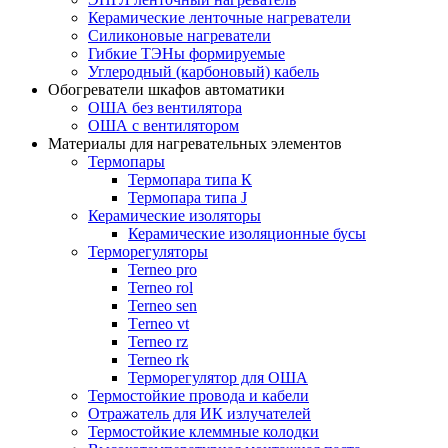
Керамические ленточные нагреватели
Силиконовые нагреватели
Гибкие ТЭНы формируемые
Углеродный (карбоновый) кабель
Обогреватели шкафов автоматики
ОША без вентилятора
ОША с вентилятором
Материалы для нагревательных элементов
Термопары
Термопара типа К
Термопара типа J
Керамические изоляторы
Керамические изоляционные бусы
Терморегуляторы
Terneo pro
Terneo rol
Terneo sen
Тerneo vt
Terneo rz
Terneo rk
Терморегулятор для ОША
Термостойкие провода и кабели
Отражатель для ИК излучателей
Термостойкие клеммные колодки