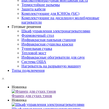
Высокотемпературная монтажная паста
Термостойкие разъемы
Защита кабеля
Комплектующие для КЭНОв (SiC)
Комплектующие на дисилицид молибденовые
нагреватели
Готовые решения
Шкаф управления электронагревателями
Формовочный стол
Инфракрасная паяльная станция
Инфракрасная сушилка краски
Туннельная сушка
Тепловой мост
Инфракрасные обогреватели для саун
Система ОША
Нагреватель на разрывную машину
Типы подключения
˄
Новинка
Фланец для сухих тэнов
Новинка
Шкаф управления электронагревателями