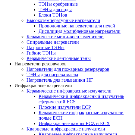
ТЭНы оребренные
ТЭНы для воды
Блоки ТЭНов
Высокотемпературные нагреватели
Проволочные нагреватели для печей
Дисилицид молибденовые нагреватели
Керамические мини-воспламенители
Спиральные нагреватели
Патронные ТЭНы
Гибкие ТЭНы
Керамические ленточные тэны
Нагреватели резервуаров
Нагреватели для пожарных резервуаров
ТЭНы для нагрева масла
Нагреватель для гальваники НГ
Инфракрасные нагреватели
Керамические инфракрасные излучатели
Керамический инфракрасный излучатель
сферический ECS
Плоские излучатели ECP
Керамические инфракрасные излучатели
полые ECH
Инфракрасные лампы ECZ и ECX
Кварцевые инфракрасные излучатели
Кварцевые инфракрасные излучатели