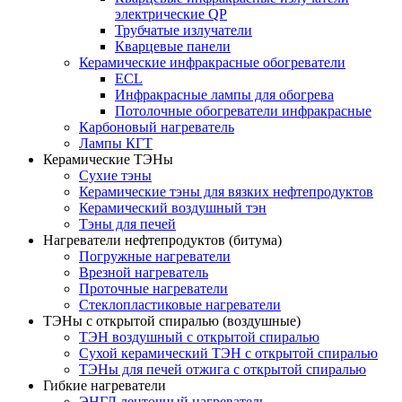
электрические QP
Трубчатые излучатели
Кварцевые панели
Керамические инфракрасные обогреватели
ECL
Инфракрасные лампы для обогрева
Потолочные обогреватели инфракрасные
Карбоновый нагреватель
Лампы КГТ
Керамические ТЭНы
Сухие тэны
Керамические тэны для вязких нефтепродуктов
Керамический воздушный тэн
Тэны для печей
Нагреватели нефтепродуктов (битума)
Погружные нагреватели
Врезной нагреватель
Проточные нагреватели
Стеклопластиковые нагреватели
ТЭНы с открытой спиралью (воздушные)
ТЭН воздушный с открытой спиралью
Сухой керамический ТЭН с открытой спиралью
ТЭНы для печей отжига с открытой спиралью
Гибкие нагреватели
ЭНГЛ ленточный нагреватель