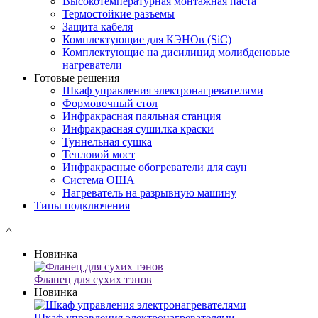
Высокотемпературная монтажная паста
Термостойкие разъемы
Защита кабеля
Комплектующие для КЭНОв (SiC)
Комплектующие на дисилицид молибденовые
нагреватели
Готовые решения
Шкаф управления электронагревателями
Формовочный стол
Инфракрасная паяльная станция
Инфракрасная сушилка краски
Туннельная сушка
Тепловой мост
Инфракрасные обогреватели для саун
Система ОША
Нагреватель на разрывную машину
Типы подключения
˄
Новинка
Фланец для сухих тэнов
Новинка
Шкаф управления электронагревателями