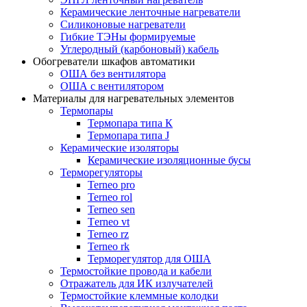
Керамические ленточные нагреватели
Силиконовые нагреватели
Гибкие ТЭНы формируемые
Углеродный (карбоновый) кабель
Обогреватели шкафов автоматики
ОША без вентилятора
ОША с вентилятором
Материалы для нагревательных элементов
Термопары
Термопара типа К
Термопара типа J
Керамические изоляторы
Керамические изоляционные бусы
Терморегуляторы
Terneo pro
Terneo rol
Terneo sen
Тerneo vt
Terneo rz
Terneo rk
Терморегулятор для ОША
Термостойкие провода и кабели
Отражатель для ИК излучателей
Термостойкие клеммные колодки