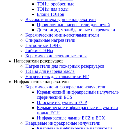
ТЭНы оребренные
ТЭНы для воды
Блоки ТЭНов
Высокотемпературные нагреватели
Проволочные нагреватели для печей
Дисилицид молибденовые нагреватели
Керамические мини-воспламенители
Спиральные нагреватели
Патронные ТЭНы
Гибкие ТЭНы
Керамические ленточные тэны
Нагреватели резервуаров
Нагреватели для пожарных резервуаров
ТЭНы для нагрева масла
Нагреватель для гальваники НГ
Инфракрасные нагреватели
Керамические инфракрасные излучатели
Керамический инфракрасный излучатель
сферический ECS
Плоские излучатели ECP
Керамические инфракрасные излучатели
полые ECH
Инфракрасные лампы ECZ и ECX
Кварцевые инфракрасные излучатели
Кварцевые инфракрасные излучатели