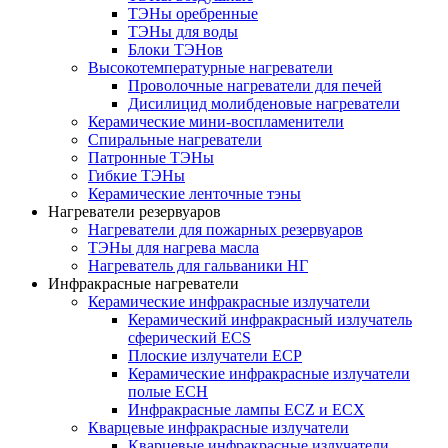
ТЭНы оребренные
ТЭНы для воды
Блоки ТЭНов
Высокотемпературные нагреватели
Проволочные нагреватели для печей
Дисилицид молибденовые нагреватели
Керамические мини-воспламенители
Спиральные нагреватели
Патронные ТЭНы
Гибкие ТЭНы
Керамические ленточные тэны
Нагреватели резервуаров
Нагреватели для пожарных резервуаров
ТЭНы для нагрева масла
Нагреватель для гальваники НГ
Инфракрасные нагреватели
Керамические инфракрасные излучатели
Керамический инфракрасный излучатель
сферический ECS
Плоские излучатели ECP
Керамические инфракрасные излучатели
полые ECH
Инфракрасные лампы ECZ и ECX
Кварцевые инфракрасные излучатели
Кварцевые инфракрасные излучатели