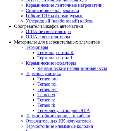
Керамические ленточные нагреватели
Силиконовые нагреватели
Гибкие ТЭНы формируемые
Углеродный (карбоновый) кабель
Обогреватели шкафов автоматики
ОША без вентилятора
ОША с вентилятором
Материалы для нагревательных элементов
Термопары
Термопара типа К
Термопара типа J
Керамические изоляторы
Керамические изоляционные бусы
Терморегуляторы
Terneo pro
Terneo rol
Terneo sen
Тerneo vt
Terneo rz
Terneo rk
Терморегулятор для ОША
Термостойкие провода и кабели
Отражатель для ИК излучателей
Термостойкие клеммные колодки