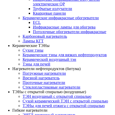
электрические QP
Трубчатые излучатели
Кварцевые панели
Керамические инфракрасные обогреватели
ECL
Инфракрасные лампы для обогрева
Потолочные обогреватели инфракрасные
Карбоновый нагреватель
Лампы КГТ
Керамические ТЭНы
Сухие тэны
Керамические тэны для вязких нефтепродуктов
Керамический воздушный тэн
Тэны для печей
Нагреватели нефтепродуктов (битума)
Погружные нагреватели
Врезной нагреватель
Проточные нагреватели
Стеклопластиковые нагреватели
ТЭНы с открытой спиралью (воздушные)
ТЭН воздушный с открытой спиралью
Сухой керамический ТЭН с открытой спиралью
ТЭНы для печей отжига с открытой спиралью
Гибкие нагреватели
ЭНГЛ ленточный нагреватель