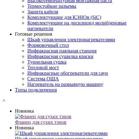
Высокотемпературная монтажная паста
Термостойкие разъемы
Защита кабеля
Комплектующие для КЭНОв (SiC)
Комплектующие на дисилицид молибденовые
нагреватели
Готовые решения
Шкаф управления электронагревателями
Формовочный стол
Инфракрасная паяльная станция
Инфракрасная сушилка краски
Туннельная сушка
Тепловой мост
Инфракрасные обогреватели для саун
Система ОША
Нагреватель на разрывную машину
Типы подключения
˄
Новинка
Фланец для сухих тэнов
Новинка
Шкаф управления электронагревателями