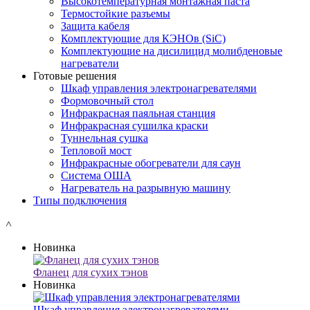
Высокотемпературная монтажная паста
Термостойкие разъемы
Защита кабеля
Комплектующие для КЭНОв (SiC)
Комплектующие на дисилицид молибденовые
нагреватели
Готовые решения
Шкаф управления электронагревателями
Формовочный стол
Инфракрасная паяльная станция
Инфракрасная сушилка краски
Туннельная сушка
Тепловой мост
Инфракрасные обогреватели для саун
Система ОША
Нагреватель на разрывную машину
Типы подключения
˄
Новинка
Фланец для сухих тэнов
Новинка
Шкаф управления электронагревателями