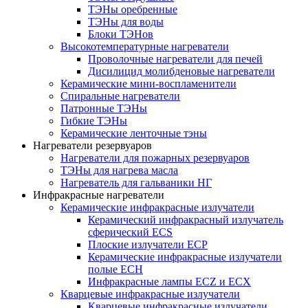
ТЭНы оребренные
ТЭНы для воды
Блоки ТЭНов
Высокотемпературные нагреватели
Проволочные нагреватели для печей
Дисилицид молибденовые нагреватели
Керамические мини-воспламенители
Спиральные нагреватели
Патронные ТЭНы
Гибкие ТЭНы
Керамические ленточные тэны
Нагреватели резервуаров
Нагреватели для пожарных резервуаров
ТЭНы для нагрева масла
Нагреватель для гальваники НГ
Инфракрасные нагреватели
Керамические инфракрасные излучатели
Керамический инфракрасный излучатель
сферический ECS
Плоские излучатели ECP
Керамические инфракрасные излучатели
полые ECH
Инфракрасные лампы ECZ и ECX
Кварцевые инфракрасные излучатели
Кварцевые инфракрасные излучатели