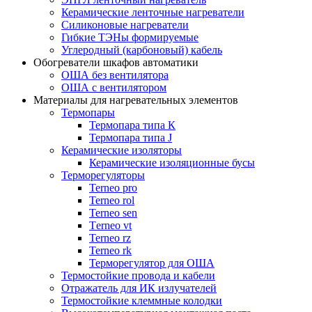
Керамические ленточные нагреватели
Силиконовые нагреватели
Гибкие ТЭНы формируемые
Углеродный (карбоновый) кабель
Обогреватели шкафов автоматики
ОША без вентилятора
ОША с вентилятором
Материалы для нагревательных элементов
Термопары
Термопара типа К
Термопара типа J
Керамические изоляторы
Керамические изоляционные бусы
Терморегуляторы
Terneo pro
Terneo rol
Terneo sen
Тerneo vt
Terneo rz
Terneo rk
Терморегулятор для ОША
Термостойкие провода и кабели
Отражатель для ИК излучателей
Термостойкие клеммные колодки