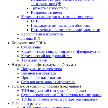
электрические QP
Трубчатые излучатели
Кварцевые панели
Керамические инфракрасные обогреватели
ECL
Инфракрасные лампы для обогрева
Потолочные обогреватели инфракрасные
Карбоновый нагреватель
Лампы КГТ
Керамические ТЭНы
Сухие тэны
Керамические тэны для вязких нефтепродуктов
Керамический воздушный тэн
Тэны для печей
Нагреватели нефтепродуктов (битума)
Погружные нагреватели
Врезной нагреватель
Проточные нагреватели
Стеклопластиковые нагреватели
ТЭНы с открытой спиралью (воздушные)
ТЭН воздушный с открытой спиралью
Сухой керамический ТЭН с открытой спиралью
ТЭНы для печей отжига с открытой спиралью
Гибкие нагреватели
ЭНГЛ ленточный нагреватель