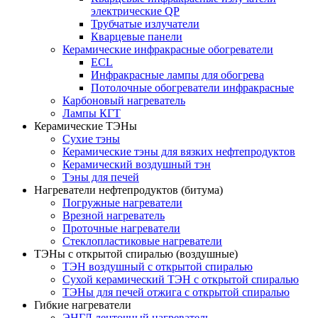
электрические QP
Трубчатые излучатели
Кварцевые панели
Керамические инфракрасные обогреватели
ECL
Инфракрасные лампы для обогрева
Потолочные обогреватели инфракрасные
Карбоновый нагреватель
Лампы КГТ
Керамические ТЭНы
Сухие тэны
Керамические тэны для вязких нефтепродуктов
Керамический воздушный тэн
Тэны для печей
Нагреватели нефтепродуктов (битума)
Погружные нагреватели
Врезной нагреватель
Проточные нагреватели
Стеклопластиковые нагреватели
ТЭНы с открытой спиралью (воздушные)
ТЭН воздушный с открытой спиралью
Сухой керамический ТЭН с открытой спиралью
ТЭНы для печей отжига с открытой спиралью
Гибкие нагреватели
ЭНГЛ ленточный нагреватель