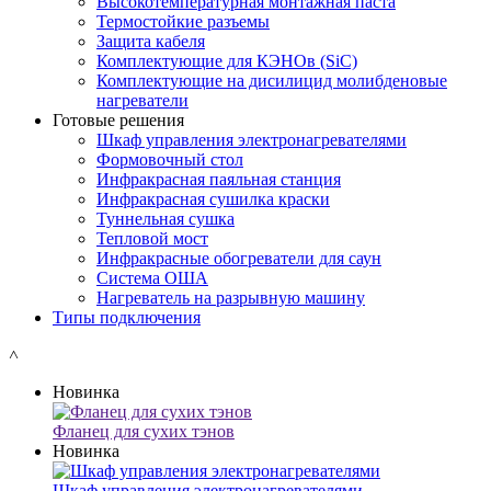
Высокотемпературная монтажная паста
Термостойкие разъемы
Защита кабеля
Комплектующие для КЭНОв (SiC)
Комплектующие на дисилицид молибденовые
нагреватели
Готовые решения
Шкаф управления электронагревателями
Формовочный стол
Инфракрасная паяльная станция
Инфракрасная сушилка краски
Туннельная сушка
Тепловой мост
Инфракрасные обогреватели для саун
Система ОША
Нагреватель на разрывную машину
Типы подключения
˄
Новинка
Фланец для сухих тэнов
Новинка
Шкаф управления электронагревателями