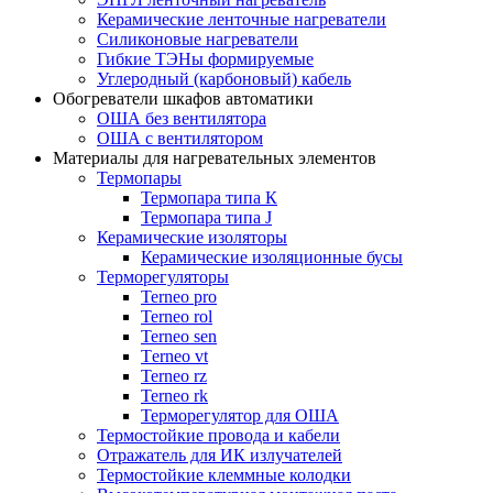
Керамические ленточные нагреватели
Силиконовые нагреватели
Гибкие ТЭНы формируемые
Углеродный (карбоновый) кабель
Обогреватели шкафов автоматики
ОША без вентилятора
ОША с вентилятором
Материалы для нагревательных элементов
Термопары
Термопара типа К
Термопара типа J
Керамические изоляторы
Керамические изоляционные бусы
Терморегуляторы
Terneo pro
Terneo rol
Terneo sen
Тerneo vt
Terneo rz
Terneo rk
Терморегулятор для ОША
Термостойкие провода и кабели
Отражатель для ИК излучателей
Термостойкие клеммные колодки