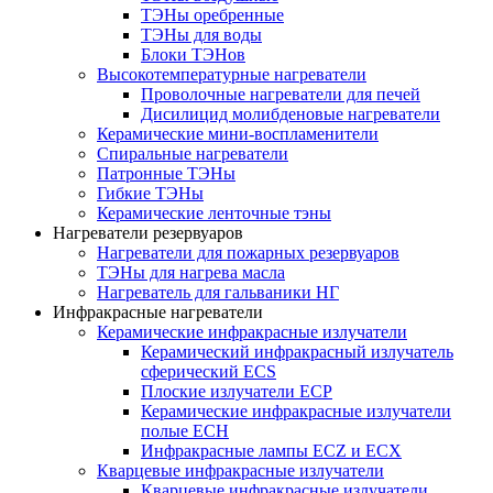
ТЭНы оребренные
ТЭНы для воды
Блоки ТЭНов
Высокотемпературные нагреватели
Проволочные нагреватели для печей
Дисилицид молибденовые нагреватели
Керамические мини-воспламенители
Спиральные нагреватели
Патронные ТЭНы
Гибкие ТЭНы
Керамические ленточные тэны
Нагреватели резервуаров
Нагреватели для пожарных резервуаров
ТЭНы для нагрева масла
Нагреватель для гальваники НГ
Инфракрасные нагреватели
Керамические инфракрасные излучатели
Керамический инфракрасный излучатель
сферический ECS
Плоские излучатели ECP
Керамические инфракрасные излучатели
полые ECH
Инфракрасные лампы ECZ и ECX
Кварцевые инфракрасные излучатели
Кварцевые инфракрасные излучатели