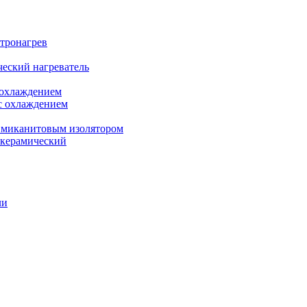
ктронагрев
еский нагреватель
 охлаждением
с охлаждением
 миканитовым изолятором
 керамический
ли