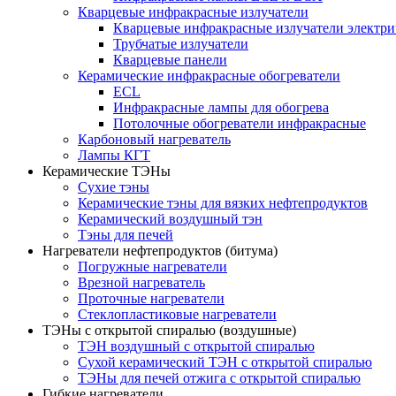
Кварцевые инфракрасные излучатели
Кварцевые инфракрасные излучатели электри
Трубчатые излучатели
Кварцевые панели
Керамические инфракрасные обогреватели
ECL
Инфракрасные лампы для обогрева
Потолочные обогреватели инфракрасные
Карбоновый нагреватель
Лампы КГТ
Керамические ТЭНы
Сухие тэны
Керамические тэны для вязких нефтепродуктов
Керамический воздушный тэн
Тэны для печей
Нагреватели нефтепродуктов (битума)
Погружные нагреватели
Врезной нагреватель
Проточные нагреватели
Стеклопластиковые нагреватели
ТЭНы с открытой спиралью (воздушные)
ТЭН воздушный с открытой спиралью
Сухой керамический ТЭН с открытой спиралью
ТЭНы для печей отжига с открытой спиралью
Гибкие нагреватели