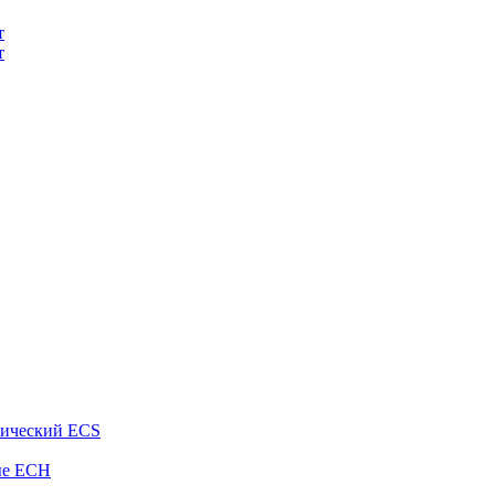
т
т
рический ECS
ые ECH