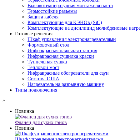
Высокотемпературная монтажная паста
Термостойкие разъемы
Защита кабеля
Комплектующие для КЭНОв (SiC)
Комплектующие на дисилицид молибденовые нагре
Готовые решения
Шкаф управления электронагревателями
Формовочный стол
Инфракрасная паяльная станция
Инфракрасная сушилка краски
Туннельная сушка
Тепловой мост
Инфракрасные обогреватели для саун
Система ОША
Нагреватель на разрывную машину
Типы подключения
˄
Новинка
Фланец для сухих тэнов
Новинка
Шкаф управления электронагревателями