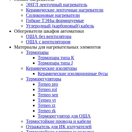
ЭНГЛ ленточный нагреватель
Керамические ленточные нагреватели
Силиконовые нагреватели
Гибкие ТЭНы формируемые
Углеродный (карбоновый) кабель
Обогреватели шкафов автоматики
ОША без вентилятора
ОША с вентилятором
Материалы для нагревательных элементов
Термопары
Термопара типа К
Термопара типа J
Керамические изоляторы
Керамические изоляционные бусы
Терморегуляторы
Terneo pro
Terneo rol
Terneo sen
Тerneo vt
Terneo rz
Terneo rk
Терморегулятор для ОША
Термостойкие провода и кабели
Отражатель для ИК излучателей
Термостойкие клеммные колодки