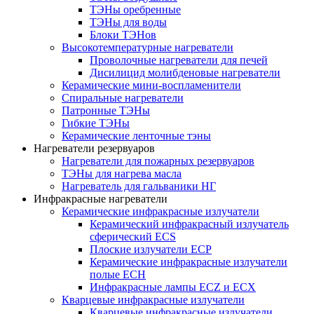
ТЭНы оребренные
ТЭНы для воды
Блоки ТЭНов
Высокотемпературные нагреватели
Проволочные нагреватели для печей
Дисилицид молибденовые нагреватели
Керамические мини-воспламенители
Спиральные нагреватели
Патронные ТЭНы
Гибкие ТЭНы
Керамические ленточные тэны
Нагреватели резервуаров
Нагреватели для пожарных резервуаров
ТЭНы для нагрева масла
Нагреватель для гальваники НГ
Инфракрасные нагреватели
Керамические инфракрасные излучатели
Керамический инфракрасный излучатель
сферический ECS
Плоские излучатели ECP
Керамические инфракрасные излучатели
полые ECH
Инфракрасные лампы ECZ и ECX
Кварцевые инфракрасные излучатели
Кварцевые инфракрасные излучатели