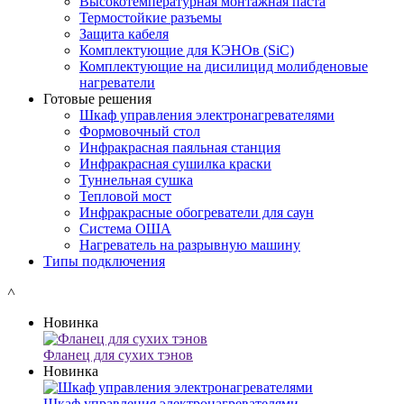
Высокотемпературная монтажная паста
Термостойкие разъемы
Защита кабеля
Комплектующие для КЭНОв (SiC)
Комплектующие на дисилицид молибденовые
нагреватели
Готовые решения
Шкаф управления электронагревателями
Формовочный стол
Инфракрасная паяльная станция
Инфракрасная сушилка краски
Туннельная сушка
Тепловой мост
Инфракрасные обогреватели для саун
Система ОША
Нагреватель на разрывную машину
Типы подключения
˄
Новинка
Фланец для сухих тэнов
Новинка
Шкаф управления электронагревателями