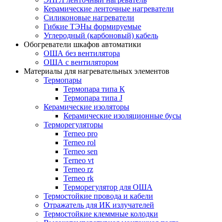
Керамические ленточные нагреватели
Силиконовые нагреватели
Гибкие ТЭНы формируемые
Углеродный (карбоновый) кабель
Обогреватели шкафов автоматики
ОША без вентилятора
ОША с вентилятором
Материалы для нагревательных элементов
Термопары
Термопара типа К
Термопара типа J
Керамические изоляторы
Керамические изоляционные бусы
Терморегуляторы
Terneo pro
Terneo rol
Terneo sen
Тerneo vt
Terneo rz
Terneo rk
Терморегулятор для ОША
Термостойкие провода и кабели
Отражатель для ИК излучателей
Термостойкие клеммные колодки