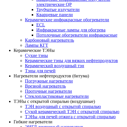
электрические QP
Трубчатые излучатели
Кварцевые панели
Керамические инфракрасные обогреватели
ECL
Инфракрасные лампы для обогрева
Потолочные обогреватели инфракрасные
Карбоновый нагреватель
Лампы КГТ
Керамические ТЭНы
Сухие тэны
Керамические тэны для вязких нефтепродуктов
Керамический воздушный тэн
Тэны для печей
Нагреватели нефтепродуктов (битума)
Погружные нагреватели
Врезной нагреватель
Проточные нагреватели
Стеклопластиковые нагреватели
ТЭНы с открытой спиралью (воздушные)
ТЭН воздушный с открытой спиралью
Сухой керамический ТЭН с открытой спиралью
ТЭНы для печей отжига с открытой спиралью
Гибкие нагреватели
ЭНГЛ ленточный нагреватель