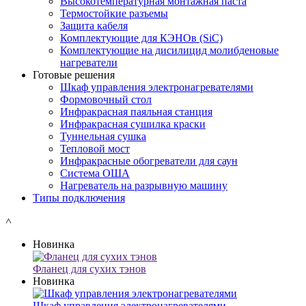
Высокотемпературная монтажная паста
Термостойкие разъемы
Защита кабеля
Комплектующие для КЭНОв (SiC)
Комплектующие на дисилицид молибденовые
нагреватели
Готовые решения
Шкаф управления электронагревателями
Формовочный стол
Инфракрасная паяльная станция
Инфракрасная сушилка краски
Туннельная сушка
Тепловой мост
Инфракрасные обогреватели для саун
Система ОША
Нагреватель на разрывную машину
Типы подключения
˄
Новинка
Фланец для сухих тэнов
Новинка
Шкаф управления электронагревателями