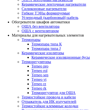
Керамические ленточные нагреватели
Силиконовые нагреватели
Гибкие ТЭНы формируемые
Углеродный (карбоновый) кабель
Обогреватели шкафов автоматики
ОША без вентилятора
ОША с вентилятором
Материалы для нагревательных элементов
Термопары
Термопара типа К
Термопара типа J
Керамические изоляторы
Керамические изоляционные бусы
Терморегуляторы
Terneo pro
Terneo rol
Terneo sen
Тerneo vt
Terneo rz
Terneo rk
Терморегулятор для ОША
Термостойкие провода и кабели
Отражатель для ИК излучателей
Термостойкие клеммные колодки