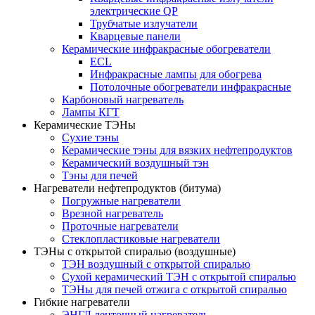
электрические QP
Трубчатые излучатели
Кварцевые панели
Керамические инфракрасные обогреватели
ECL
Инфракрасные лампы для обогрева
Потолочные обогреватели инфракрасные
Карбоновый нагреватель
Лампы КГТ
Керамические ТЭНы
Сухие тэны
Керамические тэны для вязких нефтепродуктов
Керамический воздушный тэн
Тэны для печей
Нагреватели нефтепродуктов (битума)
Погружные нагреватели
Врезной нагреватель
Проточные нагреватели
Стеклопластиковые нагреватели
ТЭНы с открытой спиралью (воздушные)
ТЭН воздушный с открытой спиралью
Сухой керамический ТЭН с открытой спиралью
ТЭНы для печей отжига с открытой спиралью
Гибкие нагреватели
ЭНГЛ ленточный нагреватель