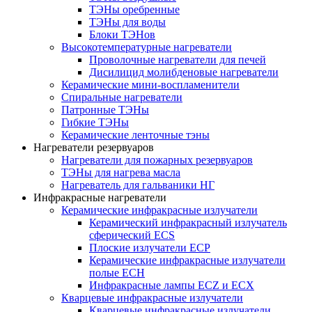
ТЭНы оребренные
ТЭНы для воды
Блоки ТЭНов
Высокотемпературные нагреватели
Проволочные нагреватели для печей
Дисилицид молибденовые нагреватели
Керамические мини-воспламенители
Спиральные нагреватели
Патронные ТЭНы
Гибкие ТЭНы
Керамические ленточные тэны
Нагреватели резервуаров
Нагреватели для пожарных резервуаров
ТЭНы для нагрева масла
Нагреватель для гальваники НГ
Инфракрасные нагреватели
Керамические инфракрасные излучатели
Керамический инфракрасный излучатель
сферический ECS
Плоские излучатели ECP
Керамические инфракрасные излучатели
полые ECH
Инфракрасные лампы ECZ и ECX
Кварцевые инфракрасные излучатели
Кварцевые инфракрасные излучатели