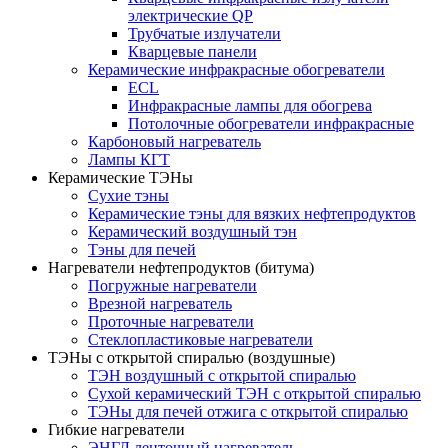
электрические QP
Трубчатые излучатели
Кварцевые панели
Керамические инфракрасные обогреватели
ECL
Инфракрасные лампы для обогрева
Потолочные обогреватели инфракрасные
Карбоновый нагреватель
Лампы КГТ
Керамические ТЭНы
Сухие тэны
Керамические тэны для вязких нефтепродуктов
Керамический воздушный тэн
Тэны для печей
Нагреватели нефтепродуктов (битума)
Погружные нагреватели
Врезной нагреватель
Проточные нагреватели
Стеклопластиковые нагреватели
ТЭНы с открытой спиралью (воздушные)
ТЭН воздушный с открытой спиралью
Сухой керамический ТЭН с открытой спиралью
ТЭНы для печей отжига с открытой спиралью
Гибкие нагреватели
ЭНГЛ ленточный нагреватель