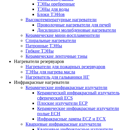
ТЭНы оребренные
ТЭНы для воды
Блоки ТЭНов
Высокотемпературные нагреватели
Проволочные нагреватели для печей
Дисилицид молибденовые нагреватели
Керамические мини-воспламенители
Спиральные нагреватели
Патронные ТЭНы
Гибкие ТЭНы
Керамические ленточные тэны
Нагреватели резервуаров
Нагреватели для пожарных резервуаров
ТЭНы для нагрева масла
Нагреватель для гальваники НГ
Инфракрасные нагреватели
Керамические инфракрасные излучатели
Керамический инфракрасный излучатель
сферический ECS
Плоские излучатели ECP
Керамические инфракрасные излучатели
полые ECH
Инфракрасные лампы ECZ и ECX
Кварцевые инфракрасные излучатели
Кварцевые инфракрасные излучатели