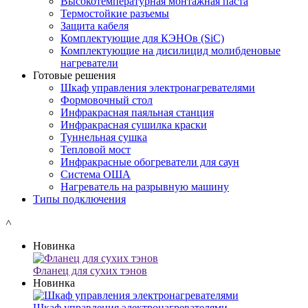
Высокотемпературная монтажная паста
Термостойкие разъемы
Защита кабеля
Комплектующие для КЭНОв (SiC)
Комплектующие на дисилицид молибденовые
нагреватели
Готовые решения
Шкаф управления электронагревателями
Формовочный стол
Инфракрасная паяльная станция
Инфракрасная сушилка краски
Туннельная сушка
Тепловой мост
Инфракрасные обогреватели для саун
Система ОША
Нагреватель на разрывную машину
Типы подключения
˄
Новинка
Фланец для сухих тэнов
Новинка
Шкаф управления электронагревателями