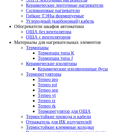
Керамические ленточные нагреватели
Силиконовые нагреватели
Гибкие ТЭНы формируемые
Углеродный (карбоновый) кабель
Обогреватели шкафов автоматики
ОША без вентилятора
ОША с вентилятором
Материалы для нагревательных элементов
Термопары
Термопара типа К
Термопара типа J
Керамические изоляторы
Керамические изоляционные бусы
Терморегуляторы
Terneo pro
Terneo rol
Terneo sen
Тerneo vt
Terneo rz
Terneo rk
Терморегулятор для ОША
Термостойкие провода и кабели
Отражатель для ИК излучателей
Термостойкие клеммные колодки