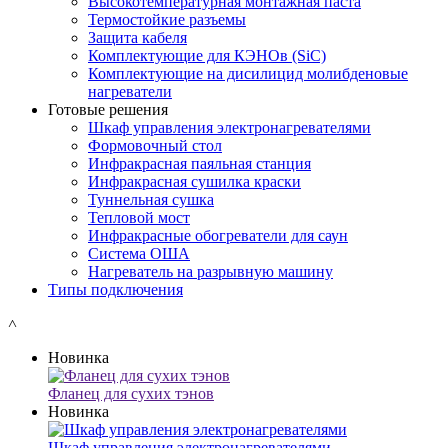
Высокотемпературная монтажная паста
Термостойкие разъемы
Защита кабеля
Комплектующие для КЭНОв (SiC)
Комплектующие на дисилицид молибденовые
нагреватели
Готовые решения
Шкаф управления электронагревателями
Формовочный стол
Инфракрасная паяльная станция
Инфракрасная сушилка краски
Туннельная сушка
Тепловой мост
Инфракрасные обогреватели для саун
Система ОША
Нагреватель на разрывную машину
Типы подключения
˄
Новинка
Фланец для сухих тэнов
Новинка
Шкаф управления электронагревателями