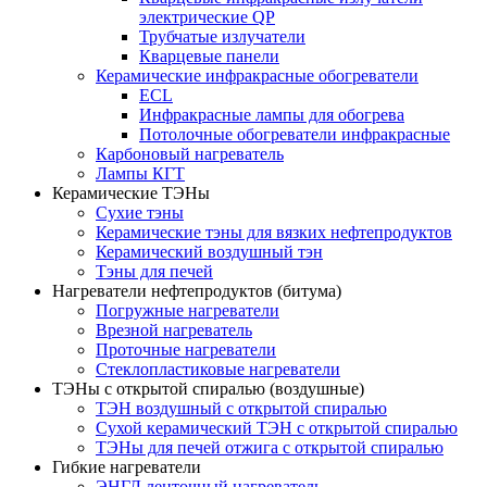
электрические QP
Трубчатые излучатели
Кварцевые панели
Керамические инфракрасные обогреватели
ECL
Инфракрасные лампы для обогрева
Потолочные обогреватели инфракрасные
Карбоновый нагреватель
Лампы КГТ
Керамические ТЭНы
Сухие тэны
Керамические тэны для вязких нефтепродуктов
Керамический воздушный тэн
Тэны для печей
Нагреватели нефтепродуктов (битума)
Погружные нагреватели
Врезной нагреватель
Проточные нагреватели
Стеклопластиковые нагреватели
ТЭНы с открытой спиралью (воздушные)
ТЭН воздушный с открытой спиралью
Сухой керамический ТЭН с открытой спиралью
ТЭНы для печей отжига с открытой спиралью
Гибкие нагреватели
ЭНГЛ ленточный нагреватель