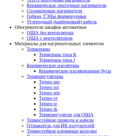
Керамические ленточные нагреватели
Силиконовые нагреватели
Гибкие ТЭНы формируемые
Углеродный (карбоновый) кабель
Обогреватели шкафов автоматики
ОША без вентилятора
ОША с вентилятором
Материалы для нагревательных элементов
Термопары
Термопара типа К
Термопара типа J
Керамические изоляторы
Керамические изоляционные бусы
Терморегуляторы
Terneo pro
Terneo rol
Terneo sen
Тerneo vt
Terneo rz
Terneo rk
Терморегулятор для ОША
Термостойкие провода и кабели
Отражатель для ИК излучателей
Термостойкие клеммные колодки