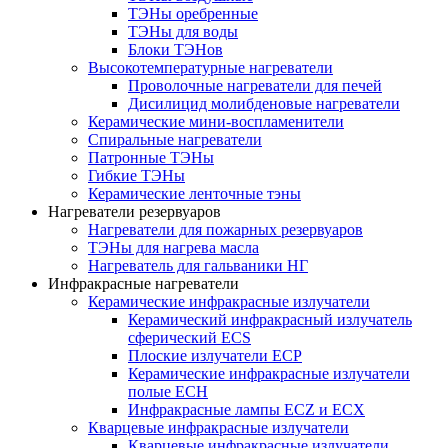
ТЭНы оребренные
ТЭНы для воды
Блоки ТЭНов
Высокотемпературные нагреватели
Проволочные нагреватели для печей
Дисилицид молибденовые нагреватели
Керамические мини-воспламенители
Спиральные нагреватели
Патронные ТЭНы
Гибкие ТЭНы
Керамические ленточные тэны
Нагреватели резервуаров
Нагреватели для пожарных резервуаров
ТЭНы для нагрева масла
Нагреватель для гальваники НГ
Инфракрасные нагреватели
Керамические инфракрасные излучатели
Керамический инфракрасный излучатель
сферический ECS
Плоские излучатели ECP
Керамические инфракрасные излучатели
полые ECH
Инфракрасные лампы ECZ и ECX
Кварцевые инфракрасные излучатели
Кварцевые инфракрасные излучатели