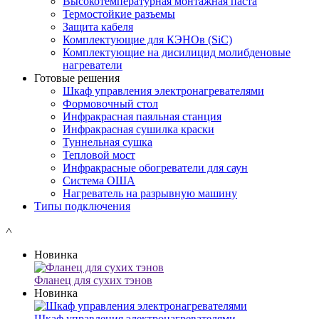
Высокотемпературная монтажная паста
Термостойкие разъемы
Защита кабеля
Комплектующие для КЭНОв (SiC)
Комплектующие на дисилицид молибденовые
нагреватели
Готовые решения
Шкаф управления электронагревателями
Формовочный стол
Инфракрасная паяльная станция
Инфракрасная сушилка краски
Туннельная сушка
Тепловой мост
Инфракрасные обогреватели для саун
Система ОША
Нагреватель на разрывную машину
Типы подключения
˄
Новинка
Фланец для сухих тэнов
Новинка
Шкаф управления электронагревателями