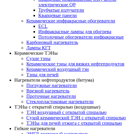
электрические QP
Трубчатые излучатели
Кварцевые панели
Керамические инфракрасные обогреватели
ECL
Инфракрасные лампы для обогрева
Потолочные обогреватели инфракрасные
Карбоновый нагреватель
Лампы КГТ
Керамические ТЭНы
Сухие тэны
Керамические тэны для вязких нефтепродуктов
Керамический воздушный тэн
Тэны для печей
Нагреватели нефтепродуктов (битума)
Погружные нагреватели
Врезной нагреватель
Проточные нагреватели
Стеклопластиковые нагреватели
ТЭНы с открытой спиралью (воздушные)
ТЭН воздушный с открытой спиралью
Сухой керамический ТЭН с открытой спиралью
ТЭНы для печей отжига с открытой спиралью
Гибкие нагреватели
ЭНГЛ ленточный нагреватель