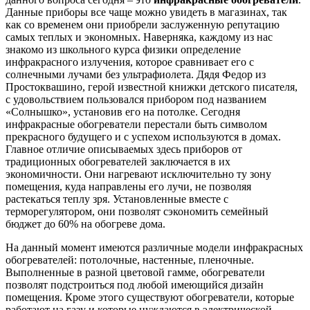
Данные приборы все чаще можно увидеть в магазинах, так
как со временем они приобрели заслуженную репутацию
самых теплых и экономных. Наверняка, каждому из нас
знакомо из школьного курса физики определение
инфракрасного излучения, которое сравнивает его с
солнечными лучами без ультрафиолета. Дядя Федор из
Простоквашино, герой известной книжки детского писателя,
с удовольствием пользовался прибором под названием
«Солнышко», установив его на потолке. Сегодня
инфракрасные обогреватели перестали быть символом
прекрасного будущего и с успехом используются в домах.
Главное отличие описываемых здесь приборов от
традиционных обогревателей заключается в их
экономичности. Они нагревают исключительно ту зону
помещения, куда направлены его лучи, не позволяя
растекаться теплу зря. Установленные вместе с
терморегулятором, они позволят сэкономить семейный
бюджет до 60% на обогреве дома.
На данный момент имеются различные модели инфракрасных
обогревателей: потолочные, настенные, пленочные.
Выполненные в разной цветовой гамме, обогреватели
позволят подстроиться под любой имеющийся дизайн
помещения. Кроме этого существуют обогреватели, которые
работают на газу и которые нуждаются в электрической