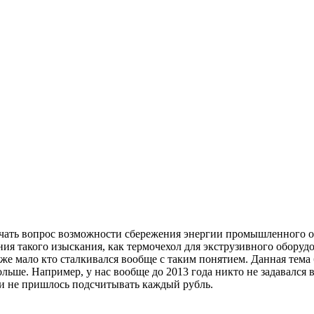
учать вопрос возможности сбережения энергии промышленного о
ния такого изыскания, как термочехол для экструзивного обору
е мало кто сталкивался вообще с таким понятием. Данная тема б
льше. Например, у нас вообще до 2013 года никто не задавался
и не пришлось подсчитывать каждый рубль.