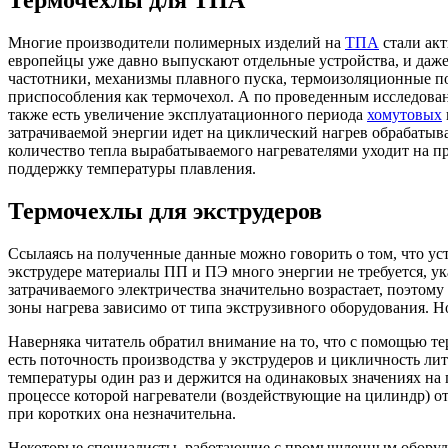
Многие производители полимерных изделий на
ТПА
стали акт
европейцы уже давно выпускают отдельные устройства, и даж
частотники, механизмы плавного пуска, термоизоляционные по
приспособления как термочехол. А по проведенным исследован
также есть увеличение эксплуатационного периода
хомутовых
затрачиваемой энергии идет на циклический нагрев обрабатыва
количество тепла вырабатываемого нагревателями уходит на п
поддержку температуры плавления.
Термочехлы для экструдеров
Ссылаясь на полученные данные можно говорить о том, что ус
экструдере материалы ПП и ПЭ много энергии не требуется, ук
затрачиваемого электричества значительно возрастает, поэтом
зоны нагрева зависимо от типа экструзивного оборудования. Н
Наверняка читатель обратил внимание на то, что с помощью те
есть поточность производства у экструдеров и цикличность ли
температуры один раз и держится на одинаковых значениях на
процессе которой нагреватели (воздействующие на цилиндр) от
при коротких она незначительна.
Некоторые специалисты, работающие с промышленным оборудова