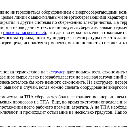
ивно интересоваться оборудованием с энергосберегающими возм
е целые линии с максимальными энергосберегающими характерис
крытия и другие системы по сбережению электричества. На тер
иям и наблюдениям тех, кто пользуется сберегательными термо
и
плоских нагревателей
, что дает возможность еще и сэкономит
емого материала, поэтому поддержка температуры имеет в данно
рогрев цеха, используя термочехол можно полностью исключить 
тановка термочехлов на
экструдер
дает возможность сэкономить 
азанное сырье легко перерабатывается не вызывая затруднений 
у здесь хотелось бы хоть немного сэкономить. На экструдер, пе
о, бывают и случаи, когда можно сделать оборудование энергос
рмочехла на ТПА сберегается большее количество энергии, чем 
тьевых процессов на ТПА. Еще, во время экструзии определенны
 протяжении всего рабочего времени агрегата. А на ТПА необхо
ключают, и происходит остывание на несколько градусов. Наибо
нием, пытались создать аналог термочехлов на основе самодел