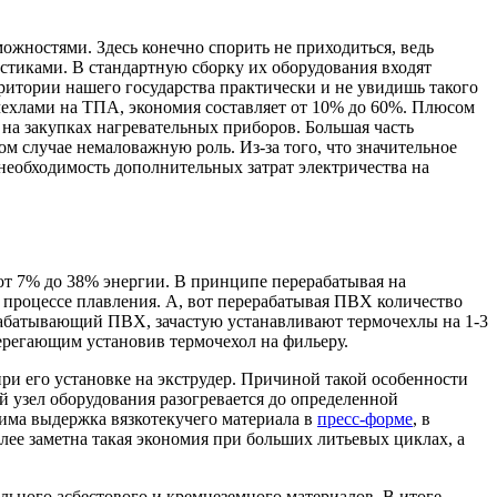
ожностями. Здесь конечно спорить не приходиться, ведь
тиками. В стандартную сборку их оборудования входят
ритории нашего государства практически и не увидишь такого
чехлами на ТПА, экономия составляет от 10% до 60%. Плюсом
ь на закупках нагревательных приборов. Большая часть
м случае немаловажную роль. Из-за того, что значительное
необходимость дополнительных затрат электричества на
от 7% до 38% энергии. В принципе перерабатывая на
в процессе плавления. А, вот перерабатывая ПВХ количество
рерабатывающий ПВХ, зачастую устанавливают термочехлы на 1-3
берегающим установив термочехол на фильеру.
при его установке на экструдер. Причиной такой особенности
й узел оборудования разогревается до определенной
дима выдержка вязкотекучего материала в
пресс-форме
, в
лее заметна такая экономия при больших литьевых циклах, а
ьного асбестового и кремнеземного материалов. В итоге