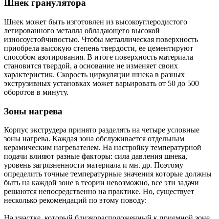
Шнек гранулятора
Шнек может быть изготовлен из высокоуглеродистого
легированного металла обладающего высокой
износоустойчивостью. Чтобы металлическая поверхность
приобрела высокую степень твердости, ее цементируют
способом азотирования. В итоге поверхность материала
становится твердой, а основание не изменяет своих
характеристик. Скорость циркуляции шнека в разных
экструзивных установках может варьировать от 50 до 500
оборотов в минуту.
Зоны нагрева
Корпус экструдера принято разделять на четыре условные
зоны нагрева. Каждая зона обслуживается отдельным
керамическим нагревателем. На настройку температурной
подачи влияют разные факторы: сила давления шнека,
уровень загрязненности материала и мн. др. Поэтому
определить точные температурные значения которые должны
быть на каждой зоне в теории невозможно, все эти задачи
решаются непосредственно на практике. Но, существует
несколько рекомендаций по этому поводу:
На участке, который близкорасположенный к приемной зоне,