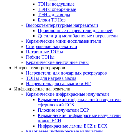
ТЭНы воздушные
ТЭНы оребренные
ТЭНы для воды
Блоки ТЭНов
Высокотемпературные нагреватели
Проволочные нагреватели для печей
Дисилицид молибденовые нагреватели
Керамические мини-воспламенители
Спиральные нагреватели
Патронные ТЭНы
Гибкие ТЭНы
Керамические ленточные тэны
Нагреватели резервуаров
Нагреватели для пожарных резервуаров
ТЭНы для нагрева масла
Нагреватель для гальваники НГ
Инфракрасные нагреватели
Керамические инфракрасные излучатели
Керамический инфракрасный излучатель
сферический ECS
Плоские излучатели ECP
Керамические инфракрасные излучатели
полые ECH
Инфракрасные лампы ECZ и ECX
Кварцевые инфракрасные излучатели