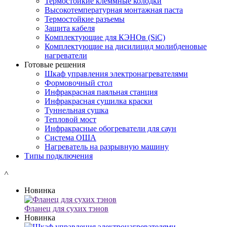
Термостойкие клеммные колодки
Высокотемпературная монтажная паста
Термостойкие разъемы
Защита кабеля
Комплектующие для КЭНОв (SiC)
Комплектующие на дисилицид молибденовые
нагреватели
Готовые решения
Шкаф управления электронагревателями
Формовочный стол
Инфракрасная паяльная станция
Инфракрасная сушилка краски
Туннельная сушка
Тепловой мост
Инфракрасные обогреватели для саун
Система ОША
Нагреватель на разрывную машину
Типы подключения
˄
Новинка
Фланец для сухих тэнов
Новинка