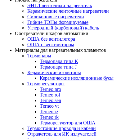
ЭНГЛ ленточный нагреватель
Керамические ленточные нагреватели
Силиконовые нагреватели
Гибкие ТЭНы формируемые
Углеродный (карбоновый) кабель
Обогреватели шкафов автоматики
ОША без вентилятора
ОША с вентилятором
Материалы для нагревательных элементов
Термопары
Термопара типа К
Термопара типа J
Керамические изоляторы
Керамические изоляционные бусы
Терморегуляторы
Terneo pro
Terneo rol
Terneo sen
Тerneo vt
Terneo rz
Terneo rk
Терморегулятор для ОША
Термостойкие провода и кабели
Отражатель для ИК излучателей