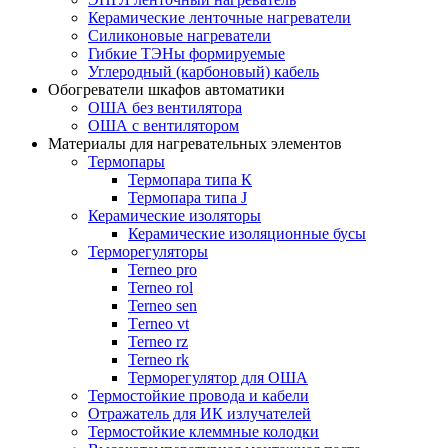
Керамические ленточные нагреватели
Силиконовые нагреватели
Гибкие ТЭНы формируемые
Углеродный (карбоновый) кабель
Обогреватели шкафов автоматики
ОША без вентилятора
ОША с вентилятором
Материалы для нагревательных элементов
Термопары
Термопара типа К
Термопара типа J
Керамические изоляторы
Керамические изоляционные бусы
Терморегуляторы
Terneo pro
Terneo rol
Terneo sen
Тerneo vt
Terneo rz
Terneo rk
Терморегулятор для ОША
Термостойкие провода и кабели
Отражатель для ИК излучателей
Термостойкие клеммные колодки