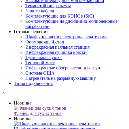
Высокотемпературная монтажная паста
Термостойкие разъемы
Защита кабеля
Комплектующие для КЭНОв (SiC)
Комплектующие на дисилицид молибденовые
нагреватели
Готовые решения
Шкаф управления электронагревателями
Формовочный стол
Инфракрасная паяльная станция
Инфракрасная сушилка краски
Туннельная сушка
Тепловой мост
Инфракрасные обогреватели для саун
Система ОША
Нагреватель на разрывную машину
Типы подключения
˄
Новинка
Фланец для сухих тэнов
Новинка
Шкаф управления электронагревателями