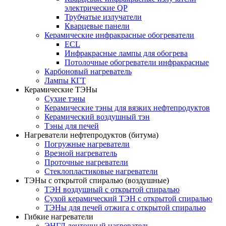
электрические QP
Трубчатые излучатели
Кварцевые панели
Керамические инфракрасные обогреватели
ECL
Инфракрасные лампы для обогрева
Потолочные обогреватели инфракрасные
Карбоновый нагреватель
Лампы КГТ
Керамические ТЭНы
Сухие тэны
Керамические тэны для вязких нефтепродуктов
Керамический воздушный тэн
Тэны для печей
Нагреватели нефтепродуктов (битума)
Погружные нагреватели
Врезной нагреватель
Проточные нагреватели
Стеклопластиковые нагреватели
ТЭНы с открытой спиралью (воздушные)
ТЭН воздушный с открытой спиралью
Сухой керамический ТЭН с открытой спиралью
ТЭНы для печей отжига с открытой спиралью
Гибкие нагреватели
ЭНГЛ ленточный нагреватель