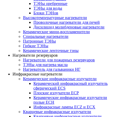
ТЭНы оребренные
ТЭНы для воды
Блоки ТЭНов
Высокотемпературные нагреватели
Проволочные нагреватели для печей
Дисилицид молибденовые нагреватели
Керамические мини-воспламенители
Спиральные нагреватели
Патронные ТЭНы
Гибкие ТЭНы
Керамические ленточные тэны
Нагреватели резервуаров
Нагреватели для пожарных резервуаров
ТЭНы для нагрева масла
Нагреватель для гальваники НГ
Инфракрасные нагреватели
Керамические инфракрасные излучатели
Керамический инфракрасный излучатель
сферический ECS
Плоские излучатели ECP
Керамические инфракрасные излучатели
полые ECH
Инфракрасные лампы ECZ и ECX
Кварцевые инфракрасные излучатели
Кварцевые инфракрасные излучатели