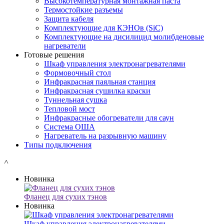
Высокотемпературная монтажная паста
Термостойкие разъемы
Защита кабеля
Комплектующие для КЭНОв (SiC)
Комплектующие на дисилицид молибденовые
нагреватели
Готовые решения
Шкаф управления электронагревателями
Формовочный стол
Инфракрасная паяльная станция
Инфракрасная сушилка краски
Туннельная сушка
Тепловой мост
Инфракрасные обогреватели для саун
Система ОША
Нагреватель на разрывную машину
Типы подключения
˄
Новинка
Фланец для сухих тэнов
Новинка
Шкаф управления электронагревателями