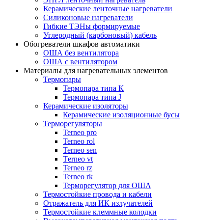
Керамические ленточные нагреватели
Силиконовые нагреватели
Гибкие ТЭНы формируемые
Углеродный (карбоновый) кабель
Обогреватели шкафов автоматики
ОША без вентилятора
ОША с вентилятором
Материалы для нагревательных элементов
Термопары
Термопара типа К
Термопара типа J
Керамические изоляторы
Керамические изоляционные бусы
Терморегуляторы
Terneo pro
Terneo rol
Terneo sen
Тerneo vt
Terneo rz
Terneo rk
Терморегулятор для ОША
Термостойкие провода и кабели
Отражатель для ИК излучателей
Термостойкие клеммные колодки