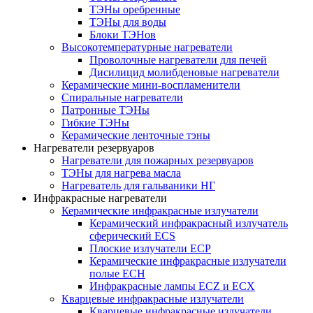
ТЭНы оребренные
ТЭНы для воды
Блоки ТЭНов
Высокотемпературные нагреватели
Проволочные нагреватели для печей
Дисилицид молибденовые нагреватели
Керамические мини-воспламенители
Спиральные нагреватели
Патронные ТЭНы
Гибкие ТЭНы
Керамические ленточные тэны
Нагреватели резервуаров
Нагреватели для пожарных резервуаров
ТЭНы для нагрева масла
Нагреватель для гальваники НГ
Инфракрасные нагреватели
Керамические инфракрасные излучатели
Керамический инфракрасный излучатель
сферический ECS
Плоские излучатели ECP
Керамические инфракрасные излучатели
полые ECH
Инфракрасные лампы ECZ и ECX
Кварцевые инфракрасные излучатели
Кварцевые инфракрасные излучатели