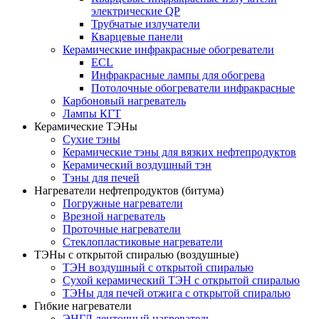
электрические QP
Трубчатые излучатели
Кварцевые панели
Керамические инфракрасные обогреватели
ECL
Инфракрасные лампы для обогрева
Потолочные обогреватели инфракрасные
Карбоновый нагреватель
Лампы КГТ
Керамические ТЭНы
Сухие тэны
Керамические тэны для вязких нефтепродуктов
Керамический воздушный тэн
Тэны для печей
Нагреватели нефтепродуктов (битума)
Погружные нагреватели
Врезной нагреватель
Проточные нагреватели
Стеклопластиковые нагреватели
ТЭНы с открытой спиралью (воздушные)
ТЭН воздушный с открытой спиралью
Сухой керамический ТЭН с открытой спиралью
ТЭНы для печей отжига с открытой спиралью
Гибкие нагреватели
ЭНГЛ ленточный нагреватель