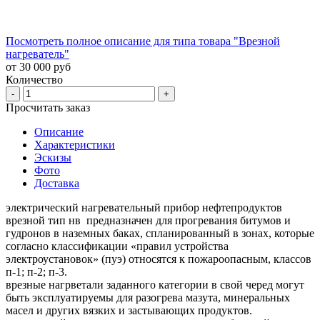
Посмотреть полное описание для типа товара "Врезной
нагреватель"
от 30 000 руб
Количество
-
+
Просчитать заказ
Описание
Характеристики
Эскизы
Фото
Доставка
электрический нагревательный прибор нефтепродуктов
врезной тип нв предназначен для прогревания битумов и
гудронов в наземных баках, спланированный в зонах, которые
согласно классификации «правил устройства
электроустановок» (пуэ) относятся к пожароопасным, классов
п-1; п-2; п-3.
врезные нагрветали заданного категории в свой черед могут
быть эксплуатируемы для разогрева мазута, минеральных
масел и других вязких и застывающих продуктов.